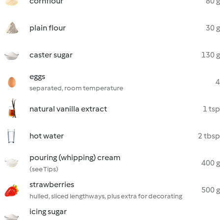
cornflour
80 g
plain flour
30 g
caster sugar
130 g
eggs
4
separated, room temperature
natural vanilla extract
1 tsp
hot water
2 tbsp
pouring (whipping) cream
400 g
(see Tips)
strawberries
500 g
hulled, sliced lengthways, plus extra for decorating
icing sugar