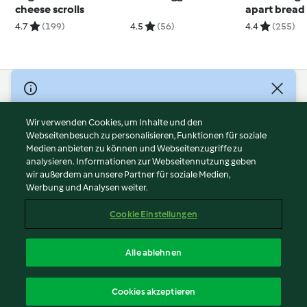
cheese scrolls
apart bread
4.7
(199)
4.5
(56)
4.4
(255)
© Copyright 2026
Nutzungsbedingungen
Wir verwenden Cookies, um Inhalte und den
Webseitenbesuch zu personalisieren, Funktionen für soziale
Datenschutzrichtlinien
Medien anbieten zu können und Webseitenzugriffe zu
Disclaimer
analysieren. Informationen zur Webseitennutzung geben
Impressum
wir außerdem an unsere Partner für soziale Medien,
Werbung und Analysen weiter.
Cookies
Inhalt melden
Cookie Einstellungen
Abo kündigen
Vertrag widerrufen
Alle ablehnen
Erklärung zur Barrierefreiheit
Deutsch
Cookies akzeptieren