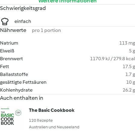
Weitere Informationen
Schwierigkeitsgrad
einfach
Nährwerte
pro 1 portion
Natrium
113 mg
Eiweiß
5 g
Brennwert
1170.9 kJ / 279.8 kcal
Fett
17.5 g
Ballaststoffe
1.7 g
gesättigte Fettsäuren
10 g
Kohlenhydrate
26.2 g
Auch enthalten in
The Basic Cookbook
120 Rezepte
Australien und Neuseeland