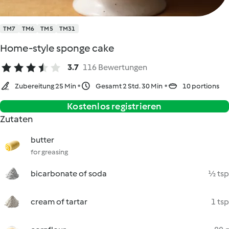
TM7
TM6
TM5
TM31
Home-style sponge cake
3.7
116 Bewertungen
Zubereitung 25 Min
Gesamt 2 Std. 30 Min
10 portions
Kostenlos registrieren
Zutaten
butter
for greasing
bicarbonate of soda
½ tsp
cream of tartar
1 tsp