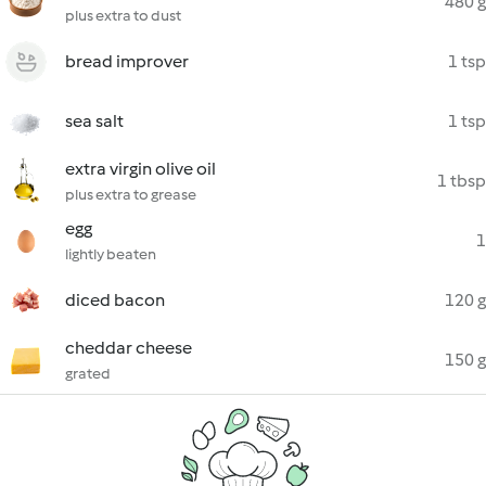
480 g
plus extra to dust
bread improver
1 tsp
sea salt
1 tsp
extra virgin olive oil
1 tbsp
plus extra to grease
egg
1
lightly beaten
diced bacon
120 g
cheddar cheese
150 g
grated