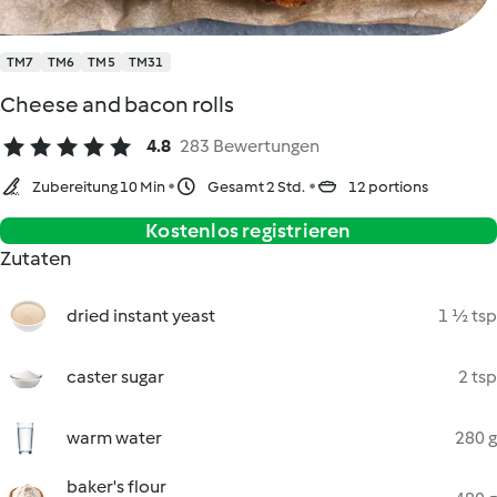
TM7
TM6
TM5
TM31
Cheese and bacon rolls
4.8
283 Bewertungen
Zubereitung 10 Min
Gesamt 2 Std.
12 portions
Kostenlos registrieren
Zutaten
dried instant yeast
1 ½ tsp
caster sugar
2 tsp
warm water
280 g
baker's flour