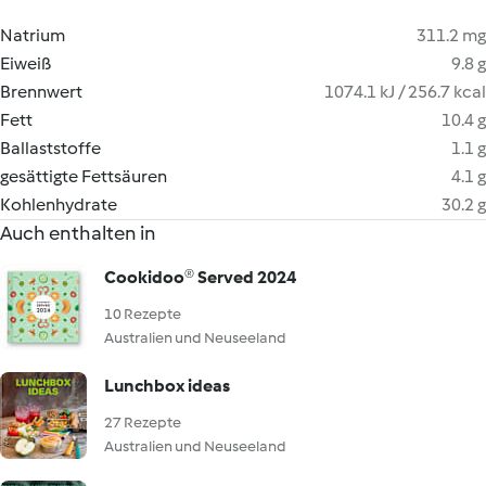
Natrium
311.2 mg
Eiweiß
9.8 g
Brennwert
1074.1 kJ / 256.7 kcal
Fett
10.4 g
Ballaststoffe
1.1 g
gesättigte Fettsäuren
4.1 g
Kohlenhydrate
30.2 g
Auch enthalten in
Cookidoo® Served 2024
10 Rezepte
Australien und Neuseeland
Lunchbox ideas
27 Rezepte
Australien und Neuseeland