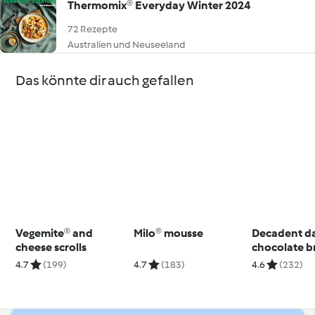
Thermomix® Everyday Winter 2024
72 Rezepte
Australien und Neuseeland
Das könnte dir auch gefallen
Vegemite® and
Milo® mousse
Decadent d
cheese scrolls
chocolate b
4.7
(199)
4.7
(183)
4.6
(232)