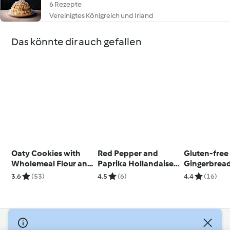
6 Rezepte
Vereinigtes Königreich und Irland
Das könnte dir auch gefallen
Oaty Cookies with
Red Pepper and
Gluten-free
Wholemeal Flour and
Paprika Hollandaise
Gingerbread
Honey
Sauce
3.6
(53)
4.5
(6)
4.4
(16)
© Copyright 2026