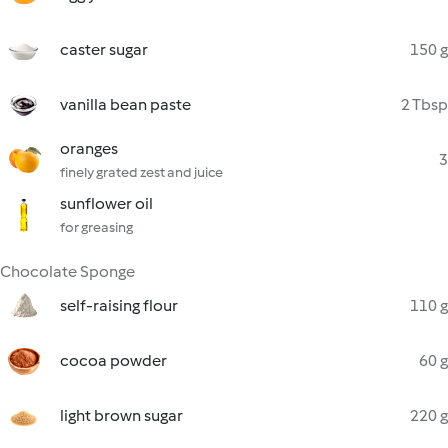
caster sugar
150 g
vanilla bean paste
2 Tbsp
oranges
3
finely grated zest and juice
sunflower oil
for greasing
Chocolate Sponge
self-raising flour
110 g
cocoa powder
60 g
light brown sugar
220 g