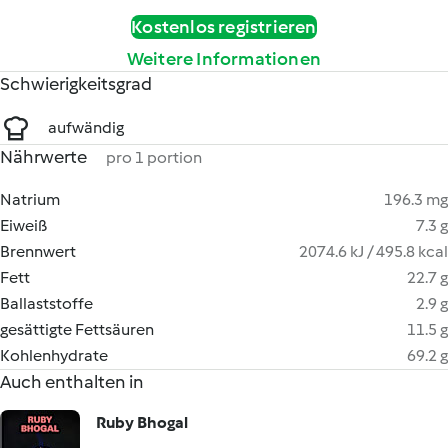
Kostenlos registrieren
Weitere Informationen
Schwierigkeitsgrad
aufwändig
Nährwerte
pro 1 portion
Natrium
196.3 mg
Eiweiß
7.3 g
Brennwert
2074.6 kJ / 495.8 kcal
Fett
22.7 g
Ballaststoffe
2.9 g
gesättigte Fettsäuren
11.5 g
Kohlenhydrate
69.2 g
Auch enthalten in
Ruby Bhogal