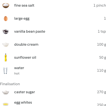
fine sea salt
1 pinch
large egg
1
vanilla bean paste
1 tsp
double cream
100 g
sunflower oil
50 g
water
110 g
hot
Finalisation
caster sugar
270 g
egg whites
250 g