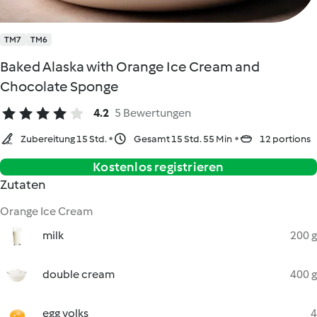
TM7
TM6
Baked Alaska with Orange Ice Cream and
Chocolate Sponge
4.2
5 Bewertungen
Zubereitung 15 Std.
Gesamt 15 Std. 55 Min
12 portions
Kostenlos registrieren
Zutaten
Orange Ice Cream
milk
200 g
double cream
400 g
egg yolks
4