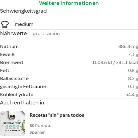
Weitere Informationen
Schwierigkeitsgrad
medium
Nährwerte
pro 1 ración
Natrium
886.4 mg
Eiweiß
7.1 g
Brennwert
1008.6 kJ / 241.1 kcal
Fett
0.8 g
Ballaststoffe
8.2 g
gesättigte Fettsäuren
0.1 g
Kohlenhydrate
54.4 g
Auch enthalten in
Recetas "sin" para todos
80 Rezepte
Spanien