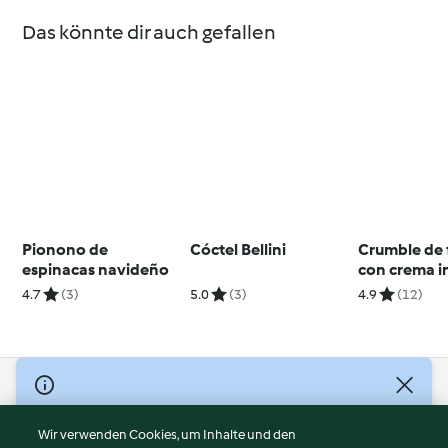
Das könnte dir auch gefallen
Pionono de
Cóctel Bellini
Crumble de 
espinacas navideño
con crema i
4.7
(3)
5.0
(3)
4.9
(12)
© Copyright 2026
Nutzungsbedingungen
Wir verwenden Cookies, um Inhalte und den