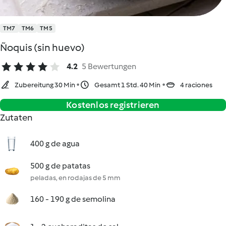
TM7
TM6
TM5
Ñoquis (sin huevo)
4.2
5 Bewertungen
Zubereitung 30 Min
Gesamt 1 Std. 40 Min
4 raciones
Kostenlos registrieren
Zutaten
400 g de agua
500 g de patatas
peladas, en rodajas de 5 mm
160 - 190 g de semolina