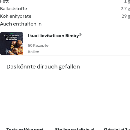
Fett
1 g
Ballaststoffe
2.7 g
Kohlenhydrate
29 g
Auch enthalten in
I tuoi lievitati con Bimby®
50 Rezepte
Italien
Das könnte dir auch gefallen
Torta caffè e noci
Stollen natalizio al
Grissini ai 3