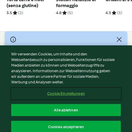
(senza glutine)
formaggio
3.5
(2)
4.8
(5)
4.3
(3)
© Copyright 2026
Nutzungsbedingungen
Wir verwenden Cookies, um Inhalte und den
Webseitenbesuch zu personalisieren, Funktionen für soziale
Datenschutzrichtlinien
Medien anbieten zu können und Webseitenzugriffe zu
Disclaimer
analysieren. Informationen zur Webseitennutzung geben
Impressum
wir außerdem an unsere Partner für soziale Medien,
Werbung und Analysen weiter.
Cookies
Inhalt melden
Cookie Einstellungen
Abo kündigen
Vertrag widerrufen
Alle ablehnen
Erklärung zur Barrierefreiheit
Deutsch
Cookies akzeptieren