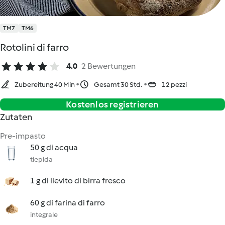
TM7
TM6
Rotolini di farro
4.0
2 Bewertungen
Zubereitung 40 Min
Gesamt 30 Std.
12 pezzi
Kostenlos registrieren
Zutaten
Pre-impasto
50 g di acqua
tiepida
1 g di lievito di birra fresco
60 g di farina di farro
integrale