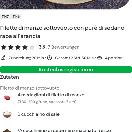
TM7
TM6
Filetto di manzo sottovuoto con purè di sedano
rapa all'arancia
3.9
7 Bewertungen
Zubereitung 20 Min
Gesamt 2 Std. 30 Min
4 porzioni
Kostenlos registrieren
Zutaten
Filetto di manzo sottovuoto
4 medaglioni di filetto di manzo
(180-200 g l'uno, spessore 3 cm)
1 cucchiaino di sale
½ cucchiaino di pepe nero macinato fresco