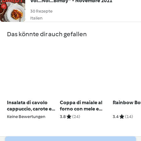
Voi...Noi...Bimby® - Novembre 2021
30 Rezepte
Italien
Das könnte dir auch gefallen
Insalata di cavolo
Coppa di maiale al
Rainbow Bo
cappuccio, carote e
forno con mele e
pollo alla Vietnamita
composta di cipolle
Keine Bewertungen
3.8
(24)
3.4
(14)