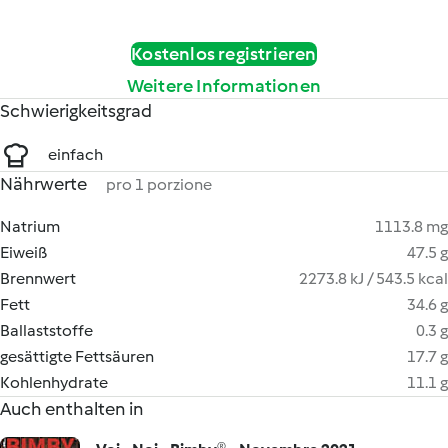
Kostenlos registrieren
Weitere Informationen
Schwierigkeitsgrad
einfach
Nährwerte
pro 1 porzione
Natrium
1113.8 mg
Eiweiß
47.5 g
Brennwert
2273.8 kJ / 543.5 kcal
Fett
34.6 g
Ballaststoffe
0.3 g
gesättigte Fettsäuren
17.7 g
Kohlenhydrate
11.1 g
Auch enthalten in