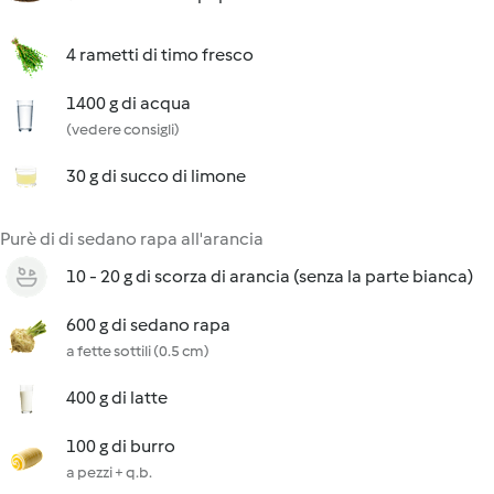
4 rametti di timo fresco
1400 g di acqua
(vedere consigli)
30 g di succo di limone
Purè di di sedano rapa all'arancia
10 - 20 g di scorza di arancia (senza la parte bianca)
600 g di sedano rapa
a fette sottili (0.5 cm)
400 g di latte
100 g di burro
a pezzi + q.b.