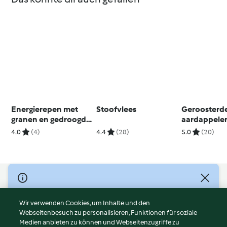
Energierepen met
Stoofvlees
Geroosterd
granen en gedroogd
aardappele
fruit
rozemarijn 
4.0
(4)
4.4
(28)
5.0
(20)
knoflook
© Copyright 2026
Nutzungsbedingungen
Wir verwenden Cookies, um Inhalte und den
Webseitenbesuch zu personalisieren, Funktionen für soziale
Datenschutzrichtlinien
Medien anbieten zu können und Webseitenzugriffe zu