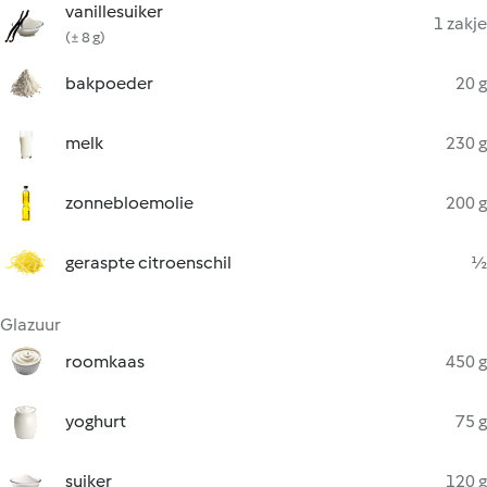
vanillesuiker
1 zakje
(± 8 g)
bakpoeder
20 g
melk
230 g
zonnebloemolie
200 g
geraspte citroenschil
½
Glazuur
roomkaas
450 g
yoghurt
75 g
suiker
120 g