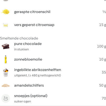
geraspte citroenschil
½
vers geperst citroensap
15 g
Smeltende chocolade
pure chocolade
100 g
in stukken
zonnebloemolie
10 g
ingeblikte abrikozenhelften
35
uitgelekt, (± 480 g nettogewicht)
amandelschilfers
50 g
snoepjes (optional)
70
suiker ogen