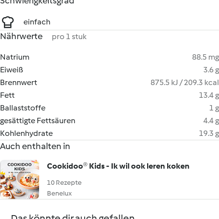
Schwierigkeitsgrad
einfach
Nährwerte
pro 1 stuk
Natrium
88.5 mg
Eiweiß
3.6 g
Brennwert
875.5 kJ / 209.3 kcal
Fett
13.4 g
Ballaststoffe
1 g
gesättigte Fettsäuren
4.4 g
Kohlenhydrate
19.3 g
Auch enthalten in
Cookidoo® Kids - Ik wil ook leren koken
10 Rezepte
Benelux
Das könnte dir auch gefallen