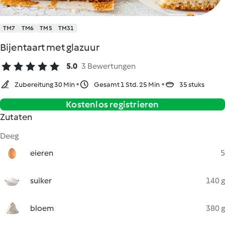
TM7
TM6
TM5
TM31
Bijentaart met glazuur
5.0
3 Bewertungen
Zubereitung 30 Min
Gesamt 1 Std. 25 Min
35 stuks
Kostenlos registrieren
Zutaten
Deeg
eieren
5
suiker
140 g
bloem
380 g