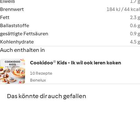
Eiweiß
1.7 g
Brennwert
184 kJ / 44 kcal
Fett
2.3 g
Ballaststoffe
0.6 g
gesättigte Fettsäuren
0.9 g
Kohlenhydrate
4.5 g
Auch enthalten in
Cookidoo® Kids - Ik wil ook leren koken
10 Rezepte
Benelux
Das könnte dir auch gefallen