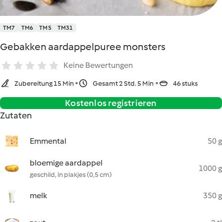
TM7
TM6
TM5
TM31
Gebakken aardappelpuree monsters
Keine Bewertungen
Zubereitung 15 Min
Gesamt 2 Std. 5 Min
46 stuks
Kostenlos registrieren
Zutaten
Emmental
50 g
bloemige aardappel
1000 g
geschild, in plakjes (0,5 cm)
melk
350 g