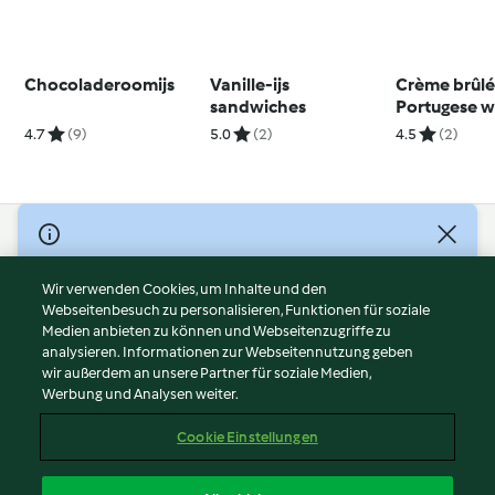
Chocoladeroomijs
Vanille-ijs
Crème brûlé
sandwiches
Portugese w
4.7
(9)
5.0
(2)
4.5
(2)
© Copyright 2026
Nutzungsbedingungen
Wir verwenden Cookies, um Inhalte und den
Webseitenbesuch zu personalisieren, Funktionen für soziale
Datenschutzrichtlinien
Medien anbieten zu können und Webseitenzugriffe zu
Disclaimer
analysieren. Informationen zur Webseitennutzung geben
Impressum
wir außerdem an unsere Partner für soziale Medien,
Werbung und Analysen weiter.
Cookies
Inhalt melden
Cookie Einstellungen
Abo kündigen
Vertrag widerrufen