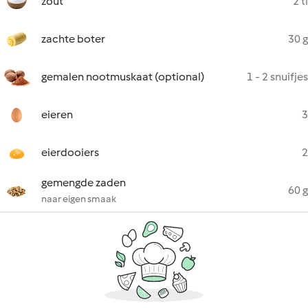
zout
2 tl
zachte boter
30 g
gemalen nootmuskaat (optional)
1 - 2 snuifjes
eieren
3
eierdooiers
2
gemengde zaden
60 g
naar eigen smaak