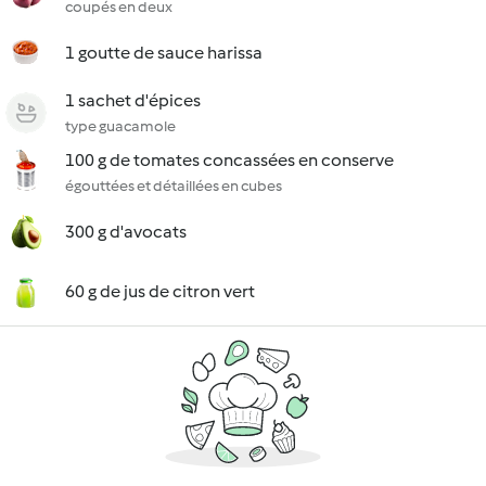
coupés en deux
1 goutte de sauce harissa
1 sachet d'épices
type guacamole
100 g de tomates concassées en conserve
égouttées et détaillées en cubes
300 g d'avocats
60 g de jus de citron vert