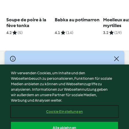
Soupe de poire à la
Babka au potimarron
Moelleux au
fève tonka
myrtilles
4.2
(5)
4.1
(14)
3.2
(19)
© Copyright 2026
Nutzungsbedingungen
Wir verwenden Cookies, um Inhalte und den
Webseitenbesuch zu personalisieren, Funktionen für soziale
Datenschutzrichtlinien
Medien anbieten zu können und Webseitenzugriffe zu
Disclaimer
analysieren. Informationen zur Webseitennutzung geben
Impressum
wir außerdem an unsere Partner für soziale Medien,
Werbung und Analysen weiter.
Cookies
Inhalt melden
Cookie Einstellungen
Abo kündigen
Vertrag widerrufen
Alle ablehnen