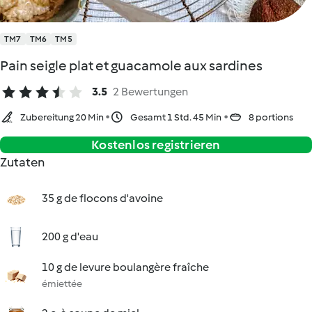
TM7
TM6
TM5
Pain seigle plat et guacamole aux sardines
3.5
2 Bewertungen
Zubereitung 20 Min
Gesamt 1 Std. 45 Min
8 portions
Kostenlos registrieren
Zutaten
35 g de flocons d'avoine
200 g d'eau
10 g de levure boulangère fraîche
émiettée