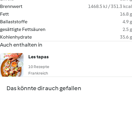
Brennwert
1468.5 kJ / 351.3 kcal
Fett
16.8 g
Ballaststoffe
4.9 g
gesättigte Fettsäuren
2.5 g
Kohlenhydrate
35.6 g
Auch enthalten in
Les tapas
10 Rezepte
Frankreich
Das könnte dir auch gefallen