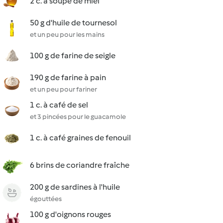
2 c. à soupe de miel
50 g d'huile de tournesol
et un peu pour les mains
100 g de farine de seigle
190 g de farine à pain
et un peu pour fariner
1 c. à café de sel
et 3 pincées pour le guacamole
1 c. à café graines de fenouil
6 brins de coriandre fraîche
200 g de sardines à l'huile
égouttées
100 g d'oignons rouges