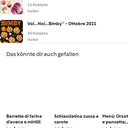
14 Rezepte
Italien
Voi...Noi...Bimby® - Ottobre 2021
30 Rezepte
Italien
Das könnte dir auch gefallen
Barrette di farina
Schiacciatina zucca e
Menù: Orzot
d'avena e mirtilli
carote
e pancetta;
Sbriciolata a