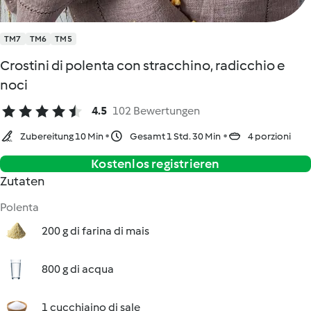
TM7
TM6
TM5
Crostini di polenta con stracchino, radicchio e
noci
4.5
102 Bewertungen
Zubereitung 10 Min
Gesamt 1 Std. 30 Min
4 porzioni
Kostenlos registrieren
Zutaten
Polenta
200 g di farina di mais
800 g di acqua
1 cucchiaino di sale