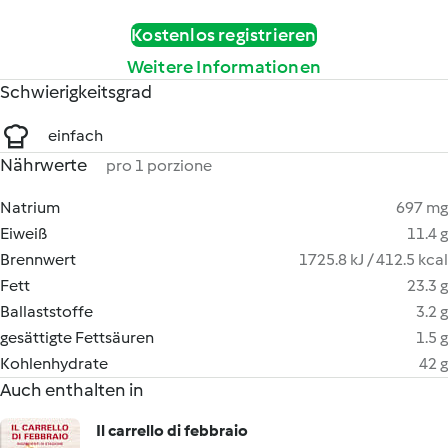
Kostenlos registrieren
Weitere Informationen
Schwierigkeitsgrad
einfach
Nährwerte
pro 1 porzione
Natrium
697 mg
Eiweiß
11.4 g
Brennwert
1725.8 kJ / 412.5 kcal
Fett
23.3 g
Ballaststoffe
3.2 g
gesättigte Fettsäuren
1.5 g
Kohlenhydrate
42 g
Auch enthalten in
Il carrello di febbraio