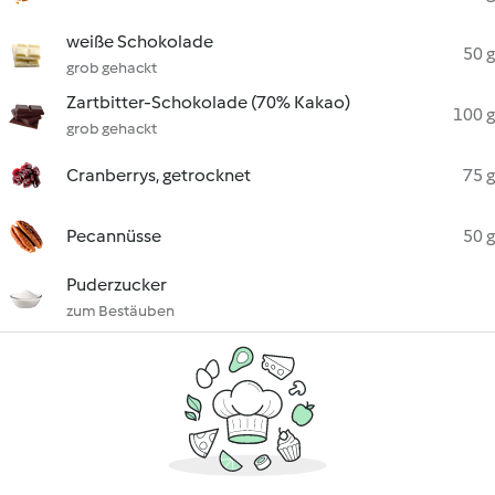
weiße Schokolade
50 g
grob gehackt
Zartbitter-Schokolade (70% Kakao)
100 g
grob gehackt
Cranberrys, getrocknet
75 g
Pecannüsse
50 g
Puderzucker
zum Bestäuben