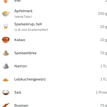
Eier
2
Apfelmark
250 g
(siehe Tipp)
Speisesirup, hell
20 g
(z. B. von Grafschafter)
Kakao
10 g
Speisestärke
70 g
Natron
1 TL
Lebkuchengewürz
1 TL
Salz
1 Prise
Rosinen
75 g