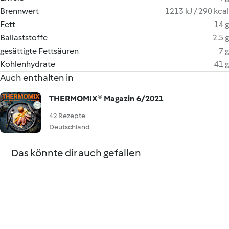
Brennwert
1213 kJ / 290 kcal
Fett
14 g
Ballaststoffe
2.5 g
gesättigte Fettsäuren
7 g
Kohlenhydrate
41 g
Auch enthalten in
THERMOMIX® Magazin 6/2021
42 Rezepte
Deutschland
Das könnte dir auch gefallen