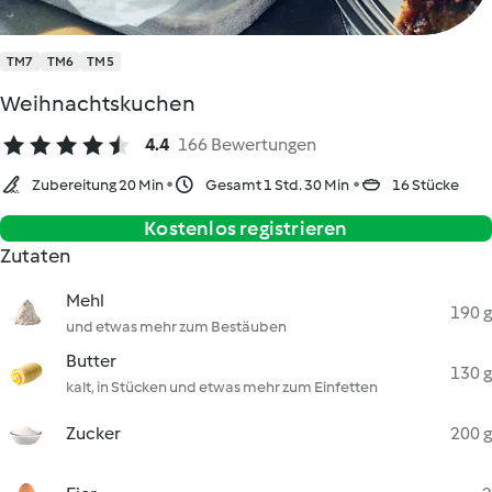
TM7
TM6
TM5
Weihnachtskuchen
4.4
166 Bewertungen
Zubereitung 20 Min
Gesamt 1 Std. 30 Min
16 Stücke
Kostenlos registrieren
Zutaten
Mehl
190 g
und etwas mehr zum Bestäuben
Butter
130 g
kalt, in Stücken und etwas mehr zum Einfetten
Zucker
200 g