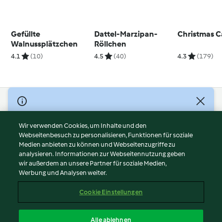
Gefüllte
Dattel-Marzipan-
Christmas 
Walnussplätzchen
Röllchen
4.1
(10)
4.5
(40)
4.3
(179)
© Copyright 2026
Nutzungsbedingungen
Wir verwenden Cookies, um Inhalte und den
Webseitenbesuch zu personalisieren, Funktionen für soziale
Datenschutzrichtlinien
Medien anbieten zu können und Webseitenzugriffe zu
Disclaimer
analysieren. Informationen zur Webseitennutzung geben
Impressum
wir außerdem an unsere Partner für soziale Medien,
Werbung und Analysen weiter.
Cookies
Inhalt melden
Cookie Einstellungen
Abo kündigen
Vertrag widerrufen
Alle ablehnen