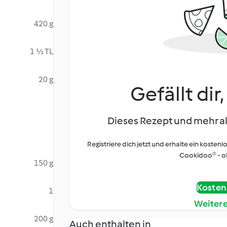
420 g
1 ½ TL
20 g
Gefällt dir
Dieses Rezept und mehr al
Registriere dich jetzt und erhalte ein kostenl
Cookidoo® - oh
150 g
Kostenl
1
Weiter
200 g
Auch enthalten in