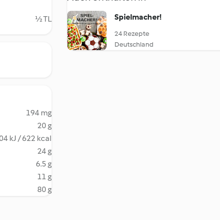
Spielmacher!
½ TL
24 Rezepte
Deutschland
194 mg
20 g
04 kJ / 622 kcal
24 g
6.5 g
11 g
80 g