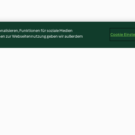
alisieren, Funktionen für soziale Medien
Cookie Einst
onen zur Webseitennutzung geben wir außerdem
-Lämmchen
Schwarz-Weiß-Gebäck-
Backmischung f
Herzen
3.7
(77)
4.8
(171)