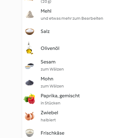
(20 g)
Mehl
und etwas mehr zum Bearbeiten
Salz
Olivenöl
Sesam
zum Wälzen
Mohn
zum Wälzen
Paprika, gemischt
in Stücken
Zwiebel
halbiert
Frischkäse