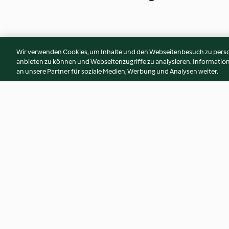
Wir verwenden Cookies, um Inhalte und den Webseitenbesuch zu person
anbieten zu können und Webseitenzugriffe zu analysieren. Informati
an unsere Partner für soziale Medien, Werbung und Analysen weiter.
Buttermilch-Weckchen
Pudding-Streusel
4.8
(948)
4.3
(12)
© Copyright 2026