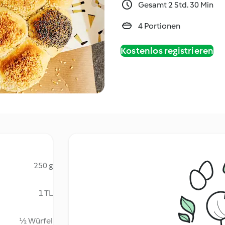
Gesamt 2 Std. 30 Min
4 Portionen
Kostenlos registrieren
250 g
1 TL
½ Würfel