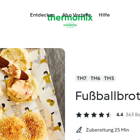
Entdecken
Abo Vorteile
Hilfe
TM7
TM6
TM5
Fußballbrot
4.4
363 B
Zubereitung 25 Min