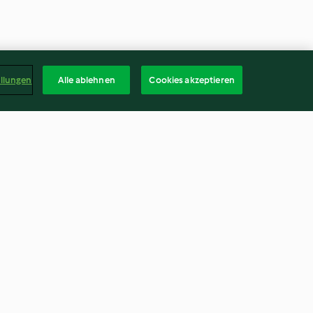
ellungen
Alle ablehnen
Cookies akzeptieren
ür Brownies
Streuseltaler
4.6
(385)