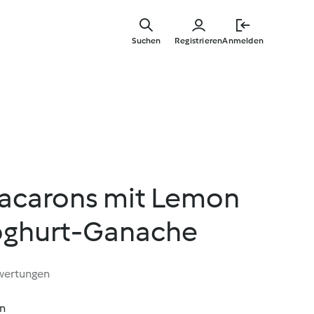
Springe
zum
Suchen
Registrieren
Anmelden
Hauptinha
acarons mit Lemon
oghurt-Ganache
wertungen
in