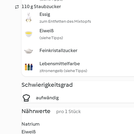
110 g Staubzucker
Essig
zum Entfetten des Mixtopfs
Eiweiß
(siehe Tipps)
Feinkristallzucker
Lebensmittelfarbe
zitronengelb (siehe Tipps)
Schwierigkeitsgrad
aufwändig
Nährwerte
pro 1 Stück
Natrium
Eiweiß