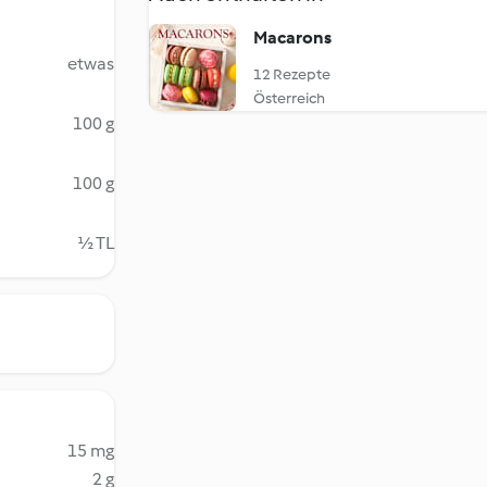
Macarons
etwas
12 Rezepte
Österreich
100 g
100 g
½ TL
15 mg
2 g