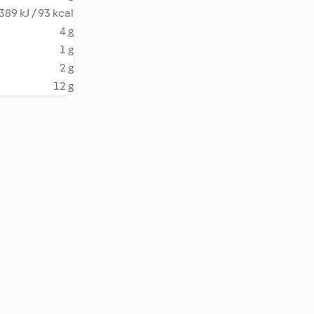
389 kJ / 93 kcal
4 g
1 g
2 g
12 g