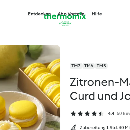
Entdecken
Abo Vorteile
Hilfe
TM7
TM6
TM5
Zitronen-M
Curd und J
4.4
60 Be
Zubereitung 1 Std. 30 M