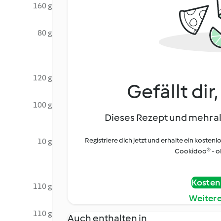
160 g
80 g
120 g
Gefällt dir
100 g
Dieses Rezept und mehr al
Registriere dich jetzt und erhalte ein kostenl
10 g
Cookidoo® - oh
Kostenl
110 g
Weiter
110 g
Auch enthalten in