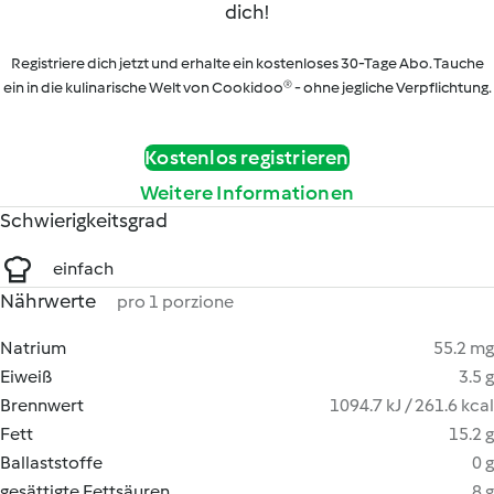
dich!
Registriere dich jetzt und erhalte ein kostenloses 30-Tage Abo. Tauche
ein in die kulinarische Welt von Cookidoo® - ohne jegliche Verpflichtung.
Kostenlos registrieren
Weitere Informationen
Schwierigkeitsgrad
einfach
Nährwerte
pro 1 porzione
Natrium
55.2 mg
Eiweiß
3.5 g
Brennwert
1094.7 kJ / 261.6 kcal
Fett
15.2 g
Ballaststoffe
0 g
gesättigte Fettsäuren
8 g