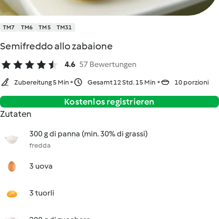
TM7
TM6
TM5
TM31
Semifreddo allo zabaione
4.6
57 Bewertungen
Zubereitung 5 Min
Gesamt 12 Std. 15 Min
10 porzioni
Kostenlos registrieren
Zutaten
300 g di panna (min. 30% di grassi)
fredda
3 uova
3 tuorli