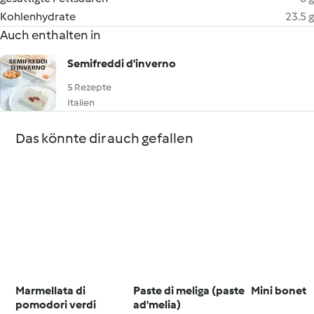
Kohlenhydrate
23.5 g
Auch enthalten in
Semifreddi d'inverno
5 Rezepte
Italien
Das könnte dir auch gefallen
Marmellata di
Paste di meliga (paste
Mini bonet
pomodori verdi
ad'melia)