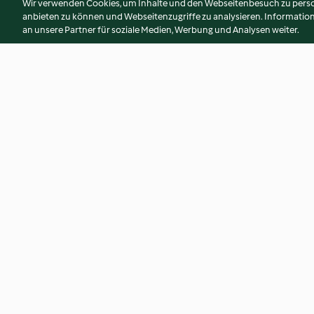
Wir verwenden Cookies, um Inhalte und den Webseitenbesuch zu person
anbieten zu können und Webseitenzugriffe zu analysieren. Informati
an unsere Partner für soziale Medien, Werbung und Analysen weiter.
Spekulatius-Taler
Pink Bunny
4.1
(363)
3.2
(52)
© Copyright 2026
Nutzungsbedingungen
Datenschutzrichtlinien
Erklärung zur Barrierefreiheit