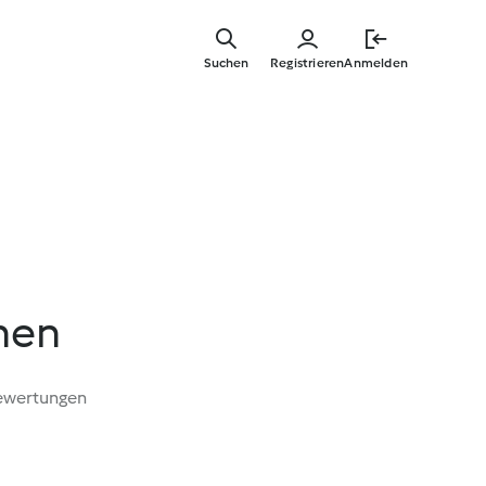
Springe
zum
Suchen
Registrieren
Anmelden
Hauptinha
hen
ewertungen