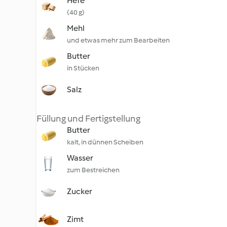
Hefe
(40 g)
Mehl
und etwas mehr zum Bearbeiten
Butter
in Stücken
Salz
Füllung und Fertigstellung
Butter
kalt, in dünnen Scheiben
Wasser
zum Bestreichen
Zucker
Zimt