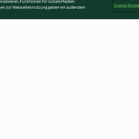
alisieren, Funktionen für soziale Medien
Cookie Einst
onen zur Webseitennutzung geben wir außerdem
Baumkuchenspitzen
"Mr Rabbit"-Muf
4.7
(781)
4.7
(140)
Disclaimer
Impressum
Cookies
Inhalt melden
Abo 