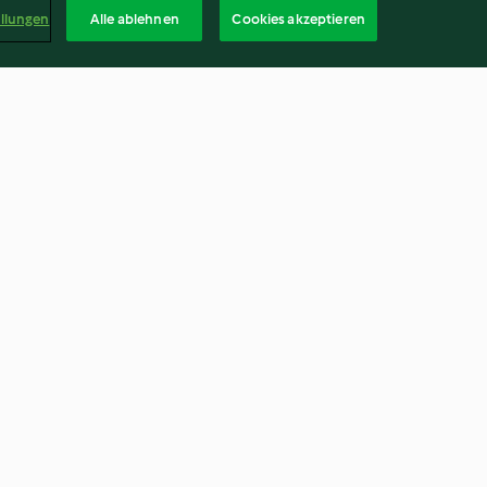
ellungen
Alle ablehnen
Cookies akzeptieren
fins
Leo-Cookies
4.0
(84)
Deuts
kündigen
Vertrag widerrufen