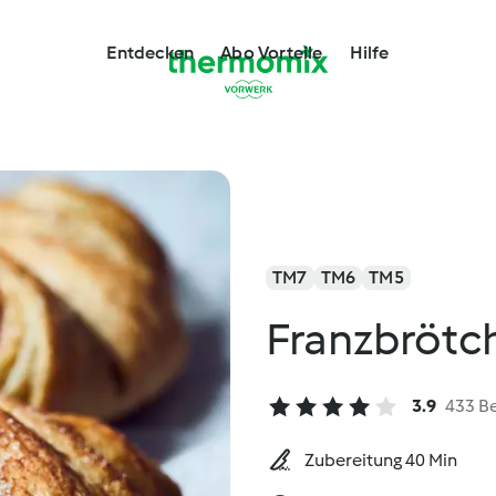
Entdecken
Abo Vorteile
Hilfe
TM7
TM6
TM5
Franzbrötc
3.9
433 B
Zubereitung 40 Min