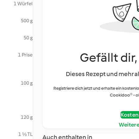
1 Würfel
500 g
50 g
Gefällt dir
1 Prise
Dieses Rezept und mehr al
100 g
Registriere dich jetzt und erhalte ein kostenl
Cookidoo® - oh
Kostenl
120 g
Weiter
1 ½ TL
Auch enthalten in