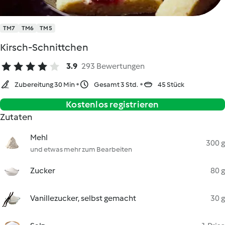
TM7
TM6
TM5
Kirsch-Schnittchen
3.9
293 Bewertungen
Zubereitung 30 Min
Gesamt 3 Std.
45 Stück
Kostenlos registrieren
Zutaten
Mehl
300 g
und etwas mehr zum Bearbeiten
Zucker
80 g
Vanillezucker, selbst gemacht
30 g