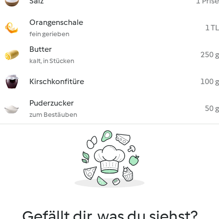
Salz
1 Prise
Orangenschale
1 TL
fein gerieben
Butter
250 g
kalt, in Stücken
Kirschkonfitüre
100 g
Puderzucker
50 g
zum Bestäuben
Gefällt dir, was du siehst?