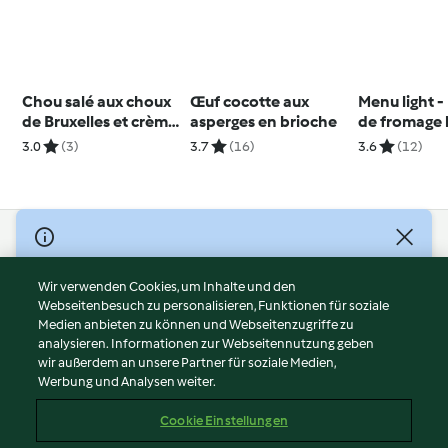
Chou salé aux choux
Œuf cocotte aux
Menu light 
de Bruxelles et crème
asperges en brioche
de fromage 
au chèvre
fruits exoti
3.0
(3)
3.7
(16)
3.6
(12)
© Copyright 2026
Nutzungsbedingungen
Wir verwenden Cookies, um Inhalte und den
Webseitenbesuch zu personalisieren, Funktionen für soziale
Datenschutzrichtlinien
Medien anbieten zu können und Webseitenzugriffe zu
Disclaimer
analysieren. Informationen zur Webseitennutzung geben
Impressum
wir außerdem an unsere Partner für soziale Medien,
Werbung und Analysen weiter.
Cookies
Inhalt melden
Cookie Einstellungen
Abo kündigen