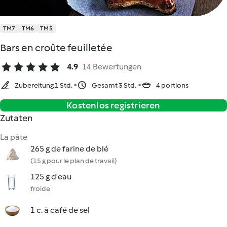
TM7
TM6
TM5
Bars en croûte feuilletée
4.9
14 Bewertungen
Zubereitung 1 Std.
Gesamt 3 Std.
4 portions
Kostenlos registrieren
Zutaten
La pâte
265 g de farine de blé
(15 g pour le plan de travail)
125 g d'eau
froide
1 c. à café de sel