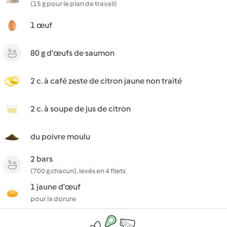
(15 g pour le plan de travail)
1 œuf
80 g d'œufs de saumon
2 c. à café zeste de citron jaune non traité
2 c. à soupe de jus de citron
du poivre moulu
2 bars
(700 g chacun), levés en 4 filets
1 jaune d'œuf
pour la dorure