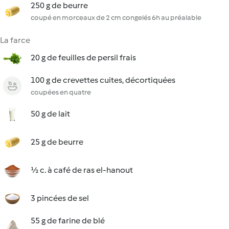
250 g de beurre
coupé en morceaux de 2 cm congelés 6h au préalable
La farce
20 g de feuilles de persil frais
100 g de crevettes cuites, décortiquées
coupées en quatre
50 g de lait
25 g de beurre
½ c. à café de ras el-hanout
3 pincées de sel
55 g de farine de blé