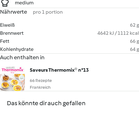
medium
Nährwerte
pro 1 portion
Eiweiß
62 g
Brennwert
4642 kJ / 1112 kcal
Fett
66 g
Kohlenhydrate
64 g
Auch enthalten in
Saveurs Thermomix® n°13
66 Rezepte
Frankreich
Das könnte dir auch gefallen