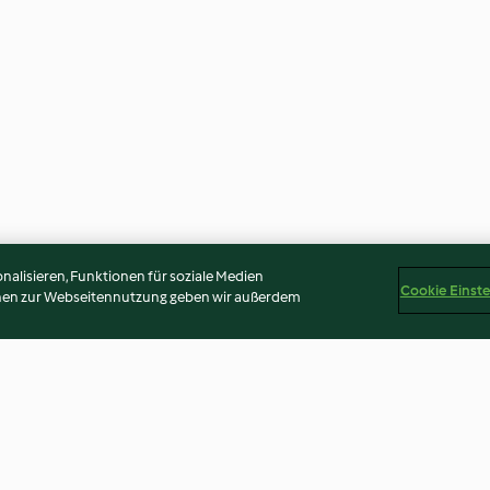
alisieren, Funktionen für soziale Medien
Cookie Einst
onen zur Webseitennutzung geben wir außerdem
aises
Pain complet vapeur
Ravioli ricotta e