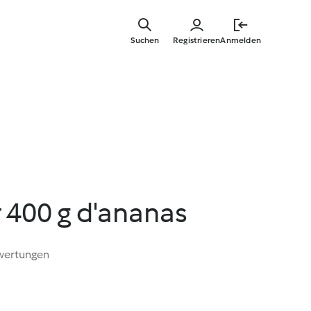
Springe
zum
Suchen
Registrieren
Anmelden
Hauptinha
r 400 g d'ananas
wertungen