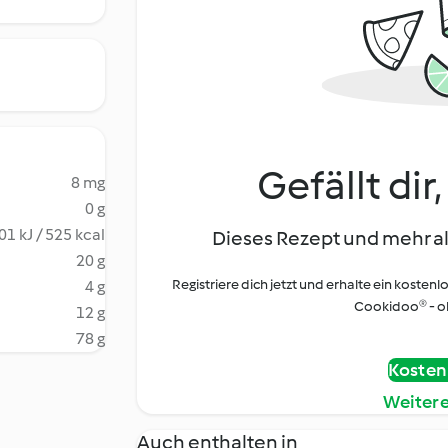
Gefällt dir
8 mg
0 g
01 kJ / 525 kcal
Dieses Rezept und mehr al
20 g
Registriere dich jetzt und erhalte ein kostenl
4 g
Cookidoo® - oh
12 g
78 g
Kostenl
Weiter
Auch enthalten in