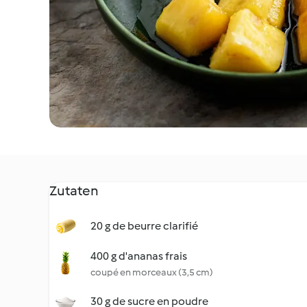
Zutaten
20 g de beurre clarifié
400 g d'ananas frais
coupé en morceaux (3,5 cm)
30 g de sucre en poudre