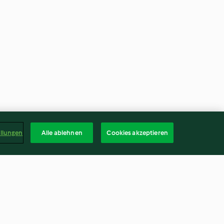
ellungen
Alle ablehnen
Cookies akzeptieren
t épinards
Œufs de couleur jaune