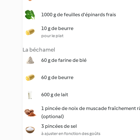
1000 g de feuilles d'épinards frais
10 g de beurre
pour le plat
La béchamel
60 g de farine de blé
60 g de beurre
600 g de lait
1 pincée de noix de muscade fraîchement 
(optional)
3 pincées de sel
à ajuster en fonction des goûts