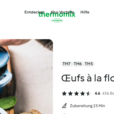
Entdecken
Abo Vorteile
Hilfe
TM7
TM6
TM5
Œufs à la f
4.6
436 B
Zubereitung 15 Min