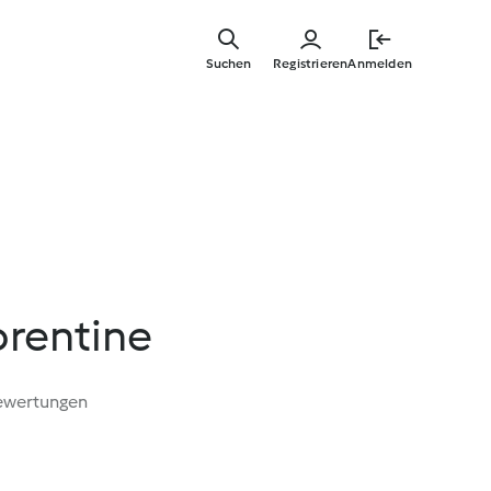
Springe
zum
Suchen
Registrieren
Anmelden
Hauptinha
lorentine
ewertungen