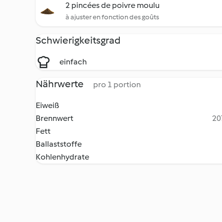
2 pincées de poivre moulu
à ajuster en fonction des goûts
Schwierigkeitsgrad
einfach
Nährwerte
pro 1 portion
Eiweiß
Brennwert
20
Fett
Ballaststoffe
Kohlenhydrate