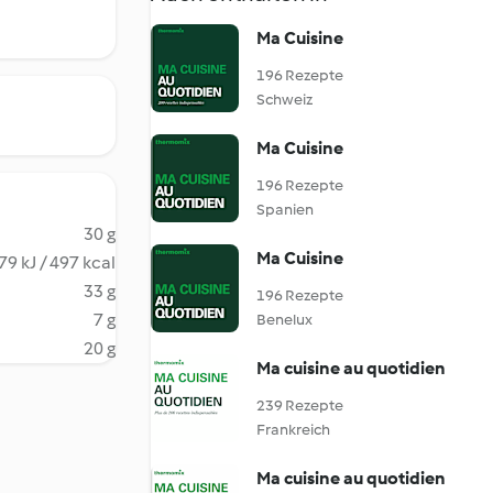
Ma Cuisine
196 Rezepte
Schweiz
Ma Cuisine
196 Rezepte
Spanien
30 g
Ma Cuisine
79 kJ / 497 kcal
33 g
196 Rezepte
7 g
Benelux
20 g
Ma cuisine au quotidien
239 Rezepte
Frankreich
Ma cuisine au quotidien