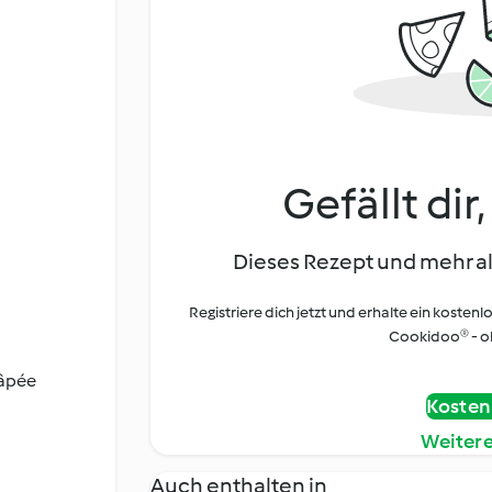
Gefällt dir
Dieses Rezept und mehr al
Registriere dich jetzt und erhalte ein kostenl
Cookidoo® - oh
râpée
Kostenl
Weiter
Auch enthalten in