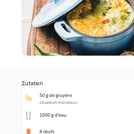
Zutaten
50 g de gruyère
coupé en morceaux
1000 g d'eau
8 œufs