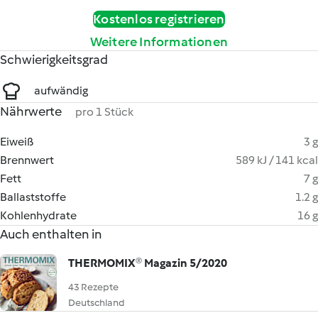
Kostenlos registrieren
Weitere Informationen
Schwierigkeitsgrad
aufwändig
Nährwerte
pro 1 Stück
Eiweiß
3 g
Brennwert
589 kJ / 141 kcal
Fett
7 g
Ballaststoffe
1.2 g
Kohlenhydrate
16 g
Auch enthalten in
THERMOMIX® Magazin 5/2020
43 Rezepte
Deutschland