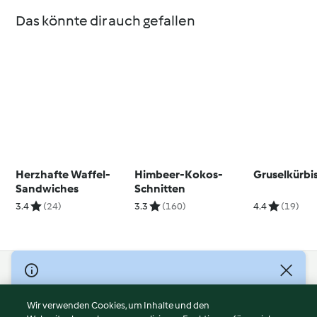
Das könnte dir auch gefallen
Herzhafte Waffel-
Himbeer-Kokos-
Gruselkürbi
Sandwiches
Schnitten
3.4
(24)
3.3
(160)
4.4
(19)
© Copyright 2026
Nutzungsbedingungen
Wir verwenden Cookies, um Inhalte und den