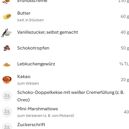
Erdnusscreme
150 g
Butter
60 g
kalt, in Stücken
Vanillezucker, selbst gemacht
40 g
Schokotropfen
50 g
Lebkuchengewürz
¾ TL
Kakao
20 g
zum Wälzen
Schoko-Doppelkekse mit weißer Cremefüllung (z. B.
Oreo)
Mini-Marshmallows
40
zum Verzieren (z. B. von Pickerd)
Zuckerschrift