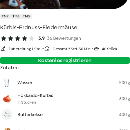
TM7
TM6
TM5
Kürbis-Erdnuss-Fledermäuse
3.9
36 Bewertungen
Zubereitung 1 Std.
Gesamt 2 Std. 30 Min
40 Stück
Kostenlos registrieren
Zutaten
Wasser
500 g
Hokkaido-Kürbis
300 g
in Stücken
Butterkekse
400 g