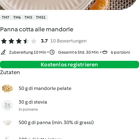
TM7
TM6
TM5
TM31
Panna cotta alle mandorle
3.7
10 Bewertungen
Zubereitung 10 Min
Gesamt 6 Std. 30 Min
6 porzioni
Kostenlos registrieren
Zutaten
50 g di mandorle pelate
30 g di stevia
in polvere
500 g di panna (min. 30% di grassi)