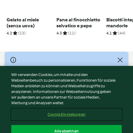
Gelato al miele
Pane al finocchietto
Biscotti integ
(senza uova)
selvatico e pepe
mandorle
4.2
(13)
4.3
(11)
4.1
(44)
© Copyright 2026
Nutzungsbedingungen
Wir verwenden Cookies, um Inhalte und den
Webseitenbesuch zu personalisieren, Funktionen für soziale
Datenschutzrichtlinien
Medien anbieten zu können und Webseitenzugriffe zu
Disclaimer
analysieren. Informationen zur Webseitennutzung geben
Impressum
wir außerdem an unsere Partner für soziale Medien,
Werbung und Analysen weiter.
Cookies
Inhalt melden
Cookie Einstellungen
Abo kündigen
Vertrag widerrufen
Alle ablehnen