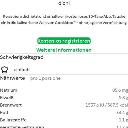
dich!
Registriere dich jetzt und erhalte ein kostenloses 30-Tage Abo. Tauche
ein in die kulinarische Welt von Cookidoo® - ohne jegliche Verpflichtung.
Kostenlos registrieren
Weitere Informationen
Schwierigkeitsgrad
einfach
Nährwerte
pro 1 porzione
Natrium
85.6 mg
Eiweiß
5.8 g
Brennwert
1537.6 kJ / 367.5 kcal
Fett
34.4 g
Ballaststoffe
1.1 g
gesättigte Fettsäuren
17.7 g