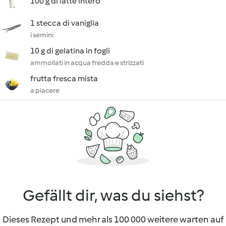
100 g di latte intero
1 stecca di vaniglia
i semini
10 g di gelatina in fogli
ammollati in acqua fredda e strizzati
frutta fresca mista
a piacere
Gefällt dir, was du siehst?
Dieses Rezept und mehr als 100 000 weitere warten auf