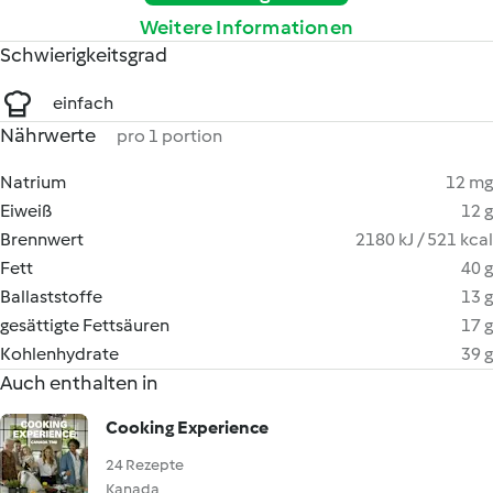
Weitere Informationen
Schwierigkeitsgrad
einfach
Nährwerte
pro 1 portion
Natrium
12 mg
Eiweiß
12 g
Brennwert
2180 kJ / 521 kcal
Fett
40 g
Ballaststoffe
13 g
gesättigte Fettsäuren
17 g
Kohlenhydrate
39 g
Auch enthalten in
Cooking Experience
24 Rezepte
Kanada