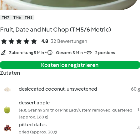
TM7
TM6
TM5
Fruit, Date and Nut Chop (TM5/6 Metric)
4.8
32 Bewertungen
Zubereitung 5 Min
Gesamt 5 Min
2 portions
Kostenlos registrieren
Zutaten
desiccated coconut, unsweetened
60 g
dessert apple
1
(e.g. Granny Smith or Pink Lady), stem removed, quartered
(approx. 160 g)
pitted dates
4
dried (approx. 30 g)