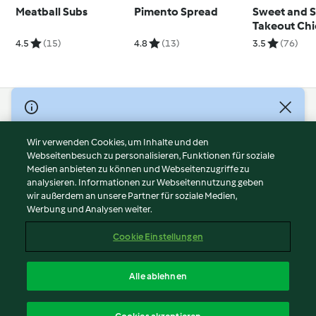
Meatball Subs
Pimento Spread
Sweet and S
Takeout Ch
4.5
(15)
4.8
(13)
3.5
(76)
© Copyright 2026
Nutzungsbedingungen
Wir verwenden Cookies, um Inhalte und den
Webseitenbesuch zu personalisieren, Funktionen für soziale
Datenschutzrichtlinien
Medien anbieten zu können und Webseitenzugriffe zu
Disclaimer
analysieren. Informationen zur Webseitennutzung geben
Impressum
wir außerdem an unsere Partner für soziale Medien,
Werbung und Analysen weiter.
Cookies
Inhalt melden
Cookie Einstellungen
Abo kündigen
Vertrag widerrufen
Alle ablehnen
Erklärung zur Barrierefreiheit
Deutsch