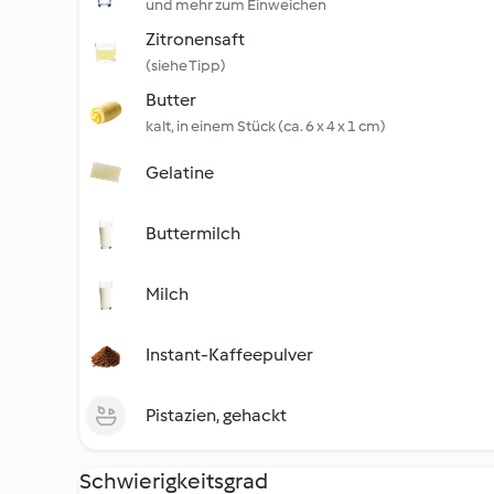
und mehr zum Einweichen
Zitronensaft
(siehe Tipp)
Butter
kalt, in einem Stück (ca. 6 x 4 x 1 cm)
Gelatine
Buttermilch
Milch
Instant-Kaffeepulver
Pistazien, gehackt
Schwierigkeitsgrad