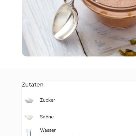
Zutaten
Zucker
Sahne
Wasser