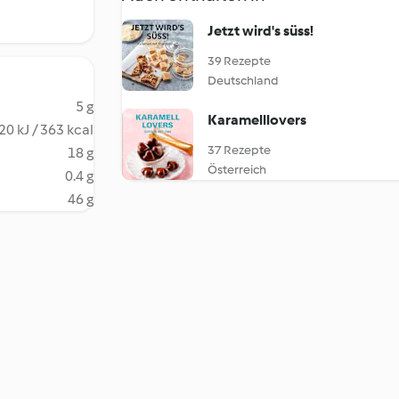
Jetzt wird's süss!
39 Rezepte
Deutschland
5 g
Karamelllovers
20 kJ / 363 kcal
37 Rezepte
18 g
Österreich
0.4 g
46 g