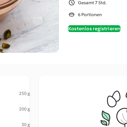
Gesamt 7 Std.
6 Portionen
Kostenlos registrieren
250 g
200 g
30 g