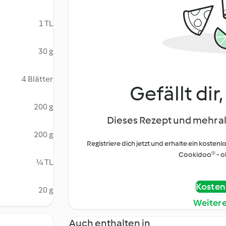
1 TL
30 g
4 Blätter
Gefällt dir
200 g
Dieses Rezept und mehr al
200 g
Registriere dich jetzt und erhalte ein kostenl
Cookidoo® - oh
¼ TL
Kostenl
20 g
Weiter
Auch enthalten in