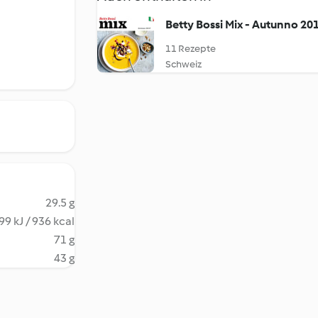
Betty Bossi Mix - Autunno 20
11 Rezepte
Schweiz
29.5 g
99 kJ / 936 kcal
71 g
43 g