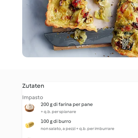
Zutaten
Impasto
200 g di farina per pane
+ q.b. per spianare
100 g di burro
non salato, a pezzi + q.b. per imburrare