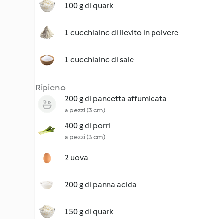
100 g di quark
1 cucchiaino di lievito in polvere
1 cucchiaino di sale
Ripieno
200 g di pancetta affumicata
a pezzi (3 cm)
400 g di porri
a pezzi (3 cm)
2 uova
200 g di panna acida
150 g di quark