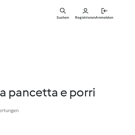
Springe
zum
Suchen
Registrieren
Anmelden
Hauptinha
la pancetta e porri
ertungen