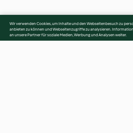
Wir verwenden Cookies, um Inhalte und den Webseitenbesuch zu person
anbieten zu können und Webseitenzugriffe zu analysieren. Informati
an unsere Partner für soziale Medien, Werbung und Analysen weiter.
Filetto di maiale in crosta
Smoothie allo zenze
agrumi
4.0
(2)
4.7
(3)
© Copyright 2026