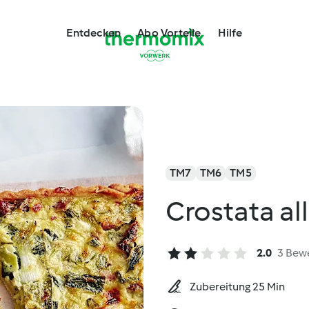
Entdecken
Abo Vorteile
Hilfe
TM7
TM6
TM5
Crostata al
2.0
3 Bew
Zubereitung 25 Min