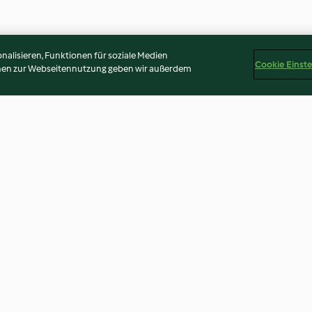
alisieren, Funktionen für soziale Medien
Cookie Einst
onen zur Webseitennutzung geben wir außerdem
ro e agli
Pane di farro alle nocciole
Insalata di verdu
Thermomix®
4.0
(2)
4.7
(3)