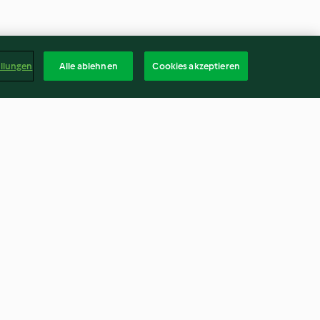
ellungen
Alle ablehnen
Cookies akzeptieren
re in stile
Crostata di cipolle e formaggio
3.8
(6)