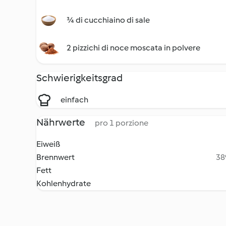
¾ di cucchiaino di sale
2 pizzichi di noce moscata in polvere
Schwierigkeitsgrad
einfach
Nährwerte
pro 1 porzione
Eiweiß
Brennwert
38
Fett
Kohlenhydrate