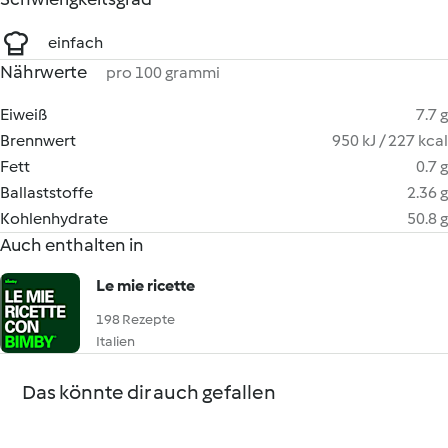
einfach
Nährwerte
pro 100 grammi
Eiweiß
7.7 g
Brennwert
950 kJ / 227 kcal
Fett
0.7 g
Ballaststoffe
2.36 g
Kohlenhydrate
50.8 g
Auch enthalten in
Le mie ricette
198 Rezepte
Italien
Das könnte dir auch gefallen