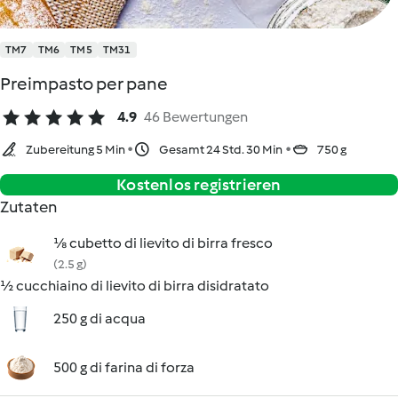
TM7
TM6
TM5
TM31
Preimpasto per pane
4.9
46 Bewertungen
Zubereitung 5 Min
Gesamt 24 Std. 30 Min
750 g
Kostenlos registrieren
Zutaten
⅛ cubetto di lievito di birra fresco
(2.5 g)
½ cucchiaino di lievito di birra disidratato
250 g di acqua
500 g di farina di forza