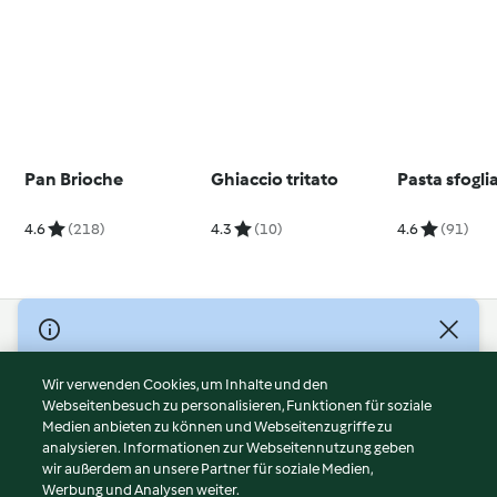
Pan Brioche
Ghiaccio tritato
Pasta sfogli
4.6
(218)
4.3
(10)
4.6
(91)
© Copyright 2026
Nutzungsbedingungen
Wir verwenden Cookies, um Inhalte und den
Webseitenbesuch zu personalisieren, Funktionen für soziale
Datenschutzrichtlinien
Medien anbieten zu können und Webseitenzugriffe zu
Disclaimer
analysieren. Informationen zur Webseitennutzung geben
Impressum
wir außerdem an unsere Partner für soziale Medien,
Werbung und Analysen weiter.