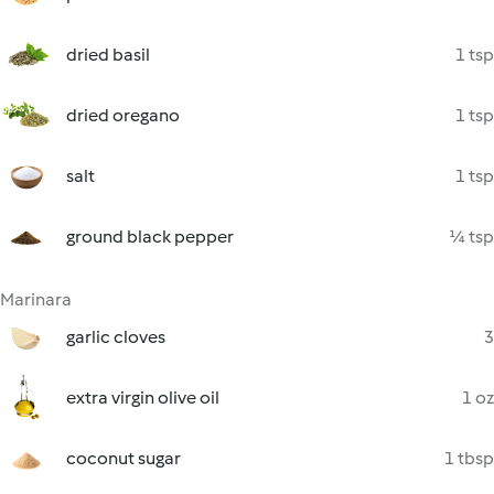
dried basil
1 tsp
dried oregano
1 tsp
salt
1 tsp
ground black pepper
¼ tsp
Marinara
garlic cloves
3
extra virgin olive oil
1 oz
coconut sugar
1 tbsp