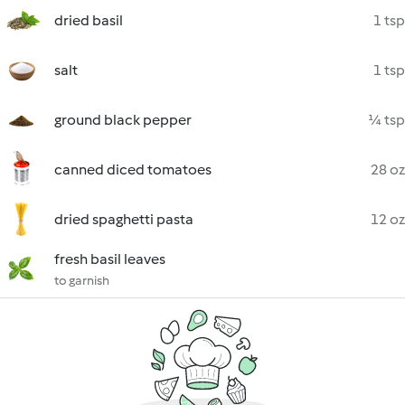
dried basil
1 tsp
salt
1 tsp
ground black pepper
¼ tsp
canned diced tomatoes
28 oz
dried spaghetti pasta
12 oz
fresh basil leaves
to garnish