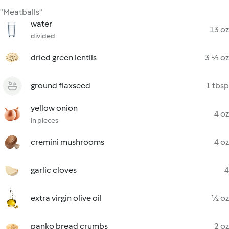
"Meatballs"
water
13 oz
divided
dried green lentils
3 ½ oz
ground flaxseed
1 tbsp
yellow onion
4 oz
in pieces
cremini mushrooms
4 oz
garlic cloves
4
extra virgin olive oil
½ oz
panko bread crumbs
2 oz