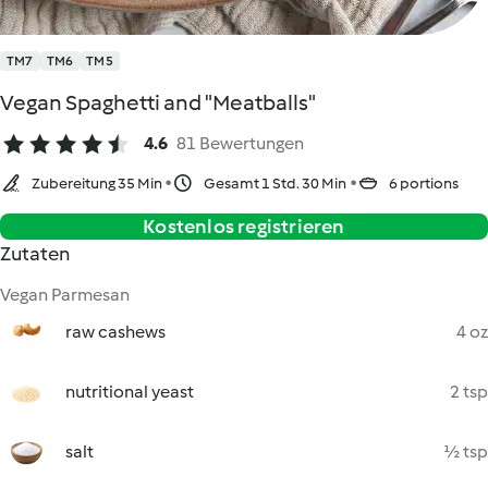
TM7
TM6
TM5
Vegan Spaghetti and "Meatballs"
4.6
81 Bewertungen
Zubereitung 35 Min
Gesamt 1 Std. 30 Min
6 portions
Kostenlos registrieren
Zutaten
Vegan Parmesan
raw cashews
4 oz
nutritional yeast
2 tsp
salt
½ tsp