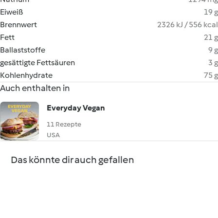
Eiweiß
19 g
Brennwert
2326 kJ / 556 kcal
Fett
21 g
Ballaststoffe
9 g
gesättigte Fettsäuren
3 g
Kohlenhydrate
75 g
Auch enthalten in
Everyday Vegan
11 Rezepte
USA
Das könnte dir auch gefallen