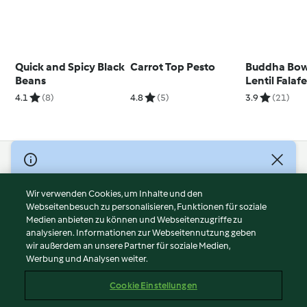
Quick and Spicy Black
Carrot Top Pesto
Buddha Bow
Beans
Lentil Falaf
Pomegrana
4.1
(8)
4.8
(5)
3.9
(21)
© Copyright 2026
Nutzungsbedingungen
Wir verwenden Cookies, um Inhalte und den
Webseitenbesuch zu personalisieren, Funktionen für soziale
Datenschutzrichtlinien
Medien anbieten zu können und Webseitenzugriffe zu
Disclaimer
analysieren. Informationen zur Webseitennutzung geben
Impressum
wir außerdem an unsere Partner für soziale Medien,
Werbung und Analysen weiter.
Cookies
Inhalt melden
Cookie Einstellungen
Abo kündigen