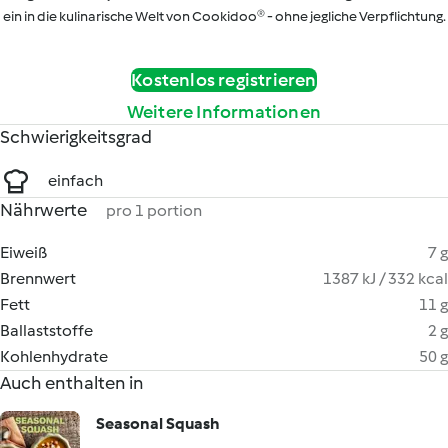
ein in die kulinarische Welt von Cookidoo® - ohne jegliche Verpflichtung.
Kostenlos registrieren
Weitere Informationen
Schwierigkeitsgrad
einfach
Nährwerte
pro 1 portion
Eiweiß
7 g
Brennwert
1387 kJ / 332 kcal
Fett
11 g
Ballaststoffe
2 g
Kohlenhydrate
50 g
Auch enthalten in
Seasonal Squash