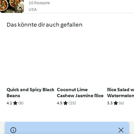
10 Rezepte
USA
Das könnte dir auch gefallen
Quick and Spicy Black
Coconut Lime
Rice Salad w
Beans
Cashew Jasmine Rice
Watermelon
Mozzarella
4.1
(8)
4.5
(25)
3.3
(6)
© Copyright 2026