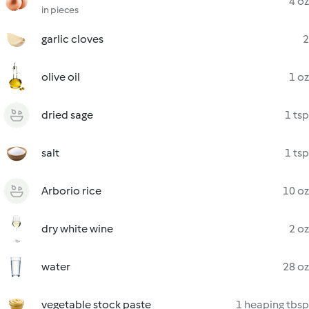
4 oz
in pieces
garlic cloves
2
olive oil
1 oz
dried sage
1 tsp
salt
1 tsp
Arborio rice
10 oz
dry white wine
2 oz
water
28 oz
vegetable stock paste
1 heaping tbsp