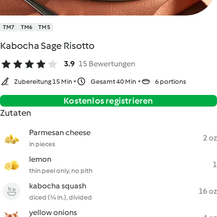
TM7
TM6
TM5
Kabocha Sage Risotto
3.9
15 Bewertungen
Zubereitung 15 Min
Gesamt 40 Min
6 portions
Kostenlos registrieren
Zutaten
Parmesan cheese
2 oz
in pieces
lemon
1
thin peel only, no pith
kabocha squash
16 oz
diced (¼ in.), divided
yellow onions