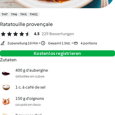
TM7
TM6
TM5
TM31
Ratatouille provençale
4.5
229 Bewertungen
Zubereitung 10 Min
Gesamt 1 Std.
4 portions
Kostenlos registrieren
Zutaten
400 g d'aubergine
détaillée en cubes
1 c. à café de sel
150 g d'oignons
coupés en deux