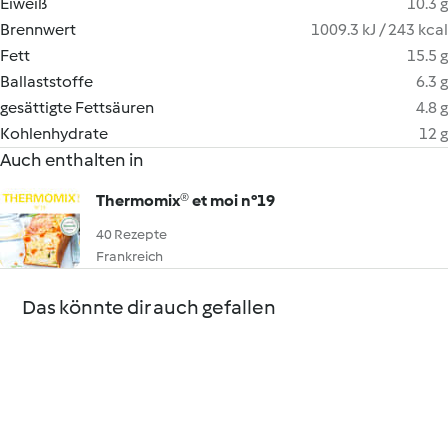
Eiweiß
10.3 g
Brennwert
1009.3 kJ / 243 kcal
Fett
15.5 g
Ballaststoffe
6.3 g
gesättigte Fettsäuren
4.8 g
Kohlenhydrate
12 g
Auch enthalten in
Thermomix® et moi n°19
40 Rezepte
Frankreich
Das könnte dir auch gefallen