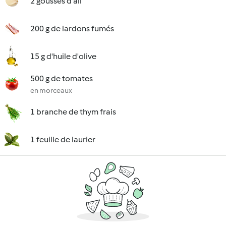
2 gousses d'ail
200 g de lardons fumés
15 g d'huile d'olive
500 g de tomates
en morceaux
1 branche de thym frais
1 feuille de laurier