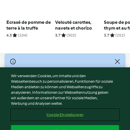
Ecrasé de pomme de
Velouté carottes,
Soupe de po
terre à la truffe
navets et chorizo
thym et au 
frais
4.3
(104)
3.7
(302)
3.7
(252)
© Copyright 2026
Nutzungsbedingungen
Wir verwenden Cookies, um Inhalte und den
Webseitenbesuch zu personalisieren, Funktionen für soziale
Datenschutzrichtlinien
Medien anbieten zu können und Webseitenzugriffe zu
Disclaimer
analysieren. Informationen zur Webseitennutzung geben
Impressum
wir außerdem an unsere Partner für soziale Medien,
Werbung und Analysen weiter.
Cookies
Inhalt melden
Cookie Einstellungen
Abo kündigen
Vertrag widerrufen