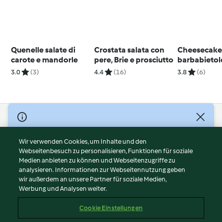
Quenelle salate di
Crostata salata con
Cheesecake 
carote e mandorle
pere, Brie e prosciutto
barbabietol
salmone af
3.0
(3)
4.4
(16)
3.8
(6)
© Copyright 2026
Nutzungsbedingungen
Wir verwenden Cookies, um Inhalte und den
Webseitenbesuch zu personalisieren, Funktionen für soziale
Datenschutzrichtlinien
Medien anbieten zu können und Webseitenzugriffe zu
Disclaimer
analysieren. Informationen zur Webseitennutzung geben
Impressum
wir außerdem an unsere Partner für soziale Medien,
Werbung und Analysen weiter.
Cookies
Inhalt melden
Cookie Einstellungen
Abo kündigen