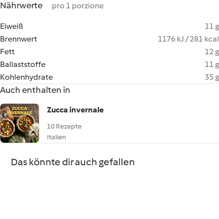
Nährwerte
pro 1 porzione
Eiweiß
11 g
Brennwert
1176 kJ / 281 kcal
Fett
12 g
Ballaststoffe
11 g
Kohlenhydrate
35 g
Auch enthalten in
Zucca invernale
10 Rezepte
Italien
Das könnte dir auch gefallen