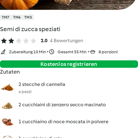
TM7
TM6
TM5
Semi di zucca speziati
2.0
4 Bewertungen
Zubereitung 10 Min
Gesamt 35 Min
8 porzioni
Kostenlos registrieren
Zutaten
2 stecche di cannella
a pezzi
2 cucchiaini di zenzero secco macinato
1 cucchiaino di noce moscata in polvere