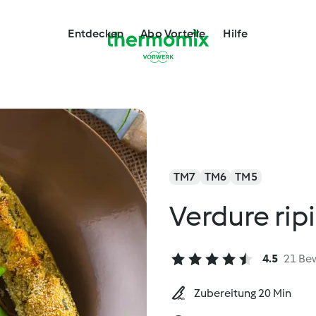
Entdecken
Abo Vorteile
Hilfe
TM7
TM6
TM5
Verdure rip
4.5
21 Be
Zubereitung 20 Min