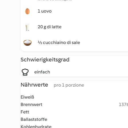
1 uovo
20 g di latte
½ cucchiaino di sale
Schwierigkeitsgrad
einfach
Nährwerte
pro 1 porzione
Eiweiß
Brennwert
1376
Fett
Ballaststoffe
Kohlenhydrate