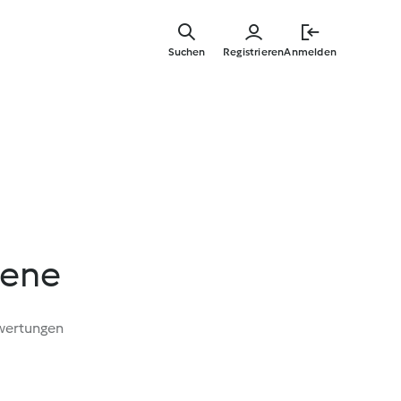
Springe
zum
Suchen
Registrieren
Anmelden
Hauptinha
iene
wertungen