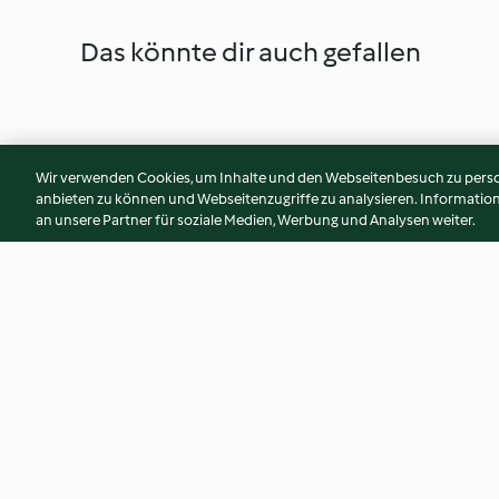
Das könnte dir auch gefallen
Wir verwenden Cookies, um Inhalte und den Webseitenbesuch zu person
anbieten zu können und Webseitenzugriffe zu analysieren. Informati
an unsere Partner für soziale Medien, Werbung und Analysen weiter.
Salmone in crema di funghi
Pesce e patate con 
con patate
pomodoro
3.6
(5)
4.2
(5)