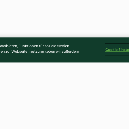
alisieren, Funktionen für soziale Medien
Cookie Einst
onen zur Webseitennutzung geben wir außerdem
salsa al
Carciofi alla romana
Fagiolini al curr
3.5
(4)
5.0
(3)