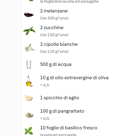
le foglioline lavate ed asciugate
2 melanzane
(da 300 g l'una)
2 zucchine
(da 130 g l'una)
2 cipolle bianche
(da 120 g l'una)
500 g di acqua
10 g di olio extravergine di oliva
+ q.b.
1 spicchio di aglio
100 g di pangrattato
+ q.b.
10 foglie di basilico fresco
lavate ed asciugate