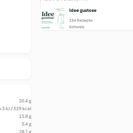
Idee gustose
156 Rezepte
Schweiz
20.4 g
.3 kJ / 329 kcal
15.8 g
5.4 g
28.1 g