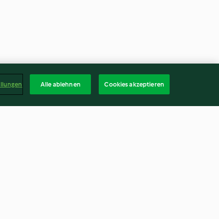
ellungen
Alle ablehnen
Cookies akzeptieren
y con riso
Pesce al vapore con verdure
miste
4.4
(5)