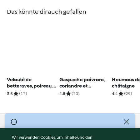
Das könnte dir auch gefallen
Velouté de
Gaspacho poivrons,
Houmous d
betteraves, poireau,
coriandre et
châtaigne
pommes, sarrasin et
réduction balsamique
3.8
(12)
4.8
(20)
4.4
(29)
noix
© Copyright 2026
Nutzungsbedingungen
Wir verwenden Cookies, um Inhalte und den