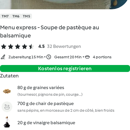
TM7
TM6
TM5
Menu express - Soupe de pastèque au
balsamique
4.5
32 Bewertungen
Zubereitung 15 Min
Gesamt 20 Min
4 portions
Kostenlos registrieren
Zutaten
80 g de graines variées
(tournesol, pignons de pin, courge…)
700 g de chair de pastèque
sans pépins, en morceaux de 2 cm de côté, bien froids
20 g de vinaigre balsamique