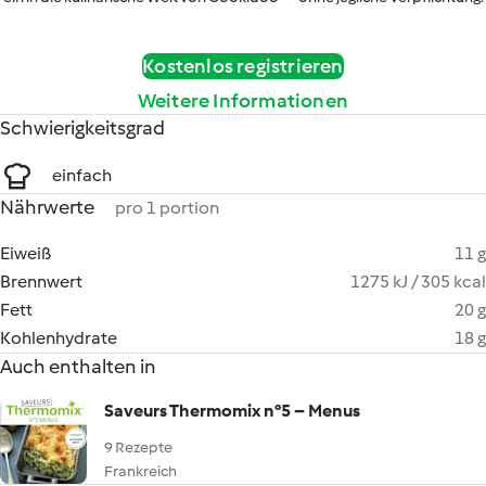
Kostenlos registrieren
Weitere Informationen
Schwierigkeitsgrad
einfach
Nährwerte
pro 1 portion
Eiweiß
11 g
Brennwert
1275 kJ / 305 kcal
Fett
20 g
Kohlenhydrate
18 g
Auch enthalten in
Saveurs Thermomix n°5 – Menus
9 Rezepte
Frankreich