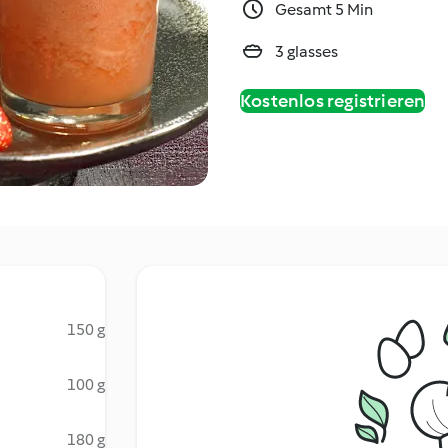
Gesamt 5 Min
3 glasses
Kostenlos registrieren
150 g
100 g
180 g