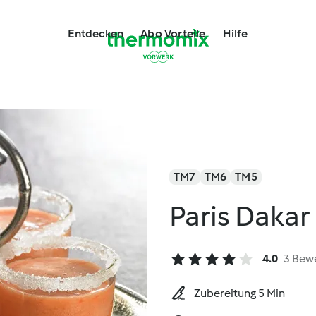
Entdecken
Abo Vorteile
Hilfe
TM7
TM6
TM5
Paris Dakar
4.0
3 Bew
Zubereitung 5 Min