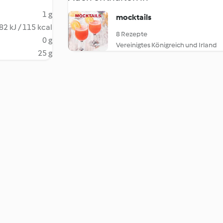
1 g
mocktails
82 kJ / 115 kcal
8 Rezepte
0 g
Vereinigtes Königreich und Irland
25 g