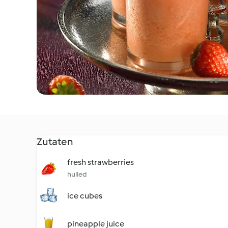
Zutaten
fresh strawberries
hulled
ice cubes
pineapple juice