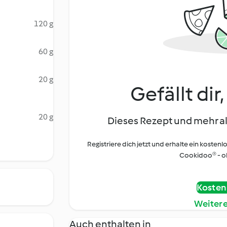
120 g
60 g
20 g
Gefällt dir
20 g
Dieses Rezept und mehr al
Registriere dich jetzt und erhalte ein kostenl
Cookidoo® - oh
Kostenl
Weiter
Auch enthalten in