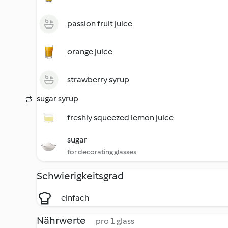
passion fruit juice
orange juice
strawberry syrup
sugar syrup
freshly squeezed lemon juice
sugar
for decorating glasses
Schwierigkeitsgrad
einfach
Nährwerte
pro 1 glass