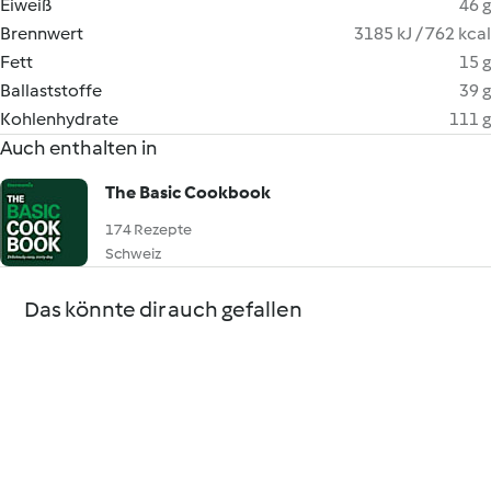
Eiweiß
46 g
Brennwert
3185 kJ / 762 kcal
Fett
15 g
Ballaststoffe
39 g
Kohlenhydrate
111 g
Auch enthalten in
The Basic Cookbook
174 Rezepte
Schweiz
Das könnte dir auch gefallen