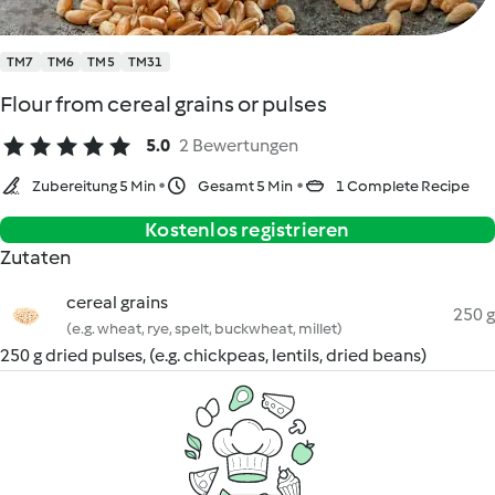
TM7
TM6
TM5
TM31
Flour from cereal grains or pulses
5.0
2 Bewertungen
Zubereitung 5 Min
Gesamt 5 Min
1 Complete Recipe
Kostenlos registrieren
Zutaten
cereal grains
250 g
(e.g. wheat, rye, spelt, buckwheat, millet)
250 g dried pulses, (e.g. chickpeas, lentils, dried beans)