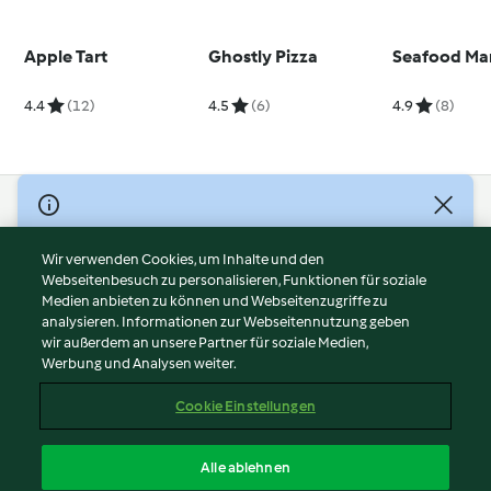
Apple Tart
Ghostly Pizza
Seafood Ma
4.4
(12)
4.5
(6)
4.9
(8)
© Copyright 2026
Nutzungsbedingungen
Wir verwenden Cookies, um Inhalte und den
Webseitenbesuch zu personalisieren, Funktionen für soziale
Datenschutzrichtlinien
Medien anbieten zu können und Webseitenzugriffe zu
Disclaimer
analysieren. Informationen zur Webseitennutzung geben
Impressum
wir außerdem an unsere Partner für soziale Medien,
Werbung und Analysen weiter.
Cookies
Inhalt melden
Cookie Einstellungen
Abo kündigen
Vertrag widerrufen
Alle ablehnen
Erklärung zur Barrierefreiheit