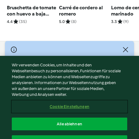
Bruschetta de tomate
Carré de cordero al
Lomo de ce
con huevo a baja
romero
marinado
temperatura
4.4
(35)
5.0
(8)
3.3
(9)
© Copyright 2026
Nutzungsbedingungen
Wir verwenden Cookies, um Inhalte und den
Webseitenbesuch zu personalisieren, Funktionen für soziale
Datenschutzrichtlinien
Medien anbieten zu können und Webseitenzugriffe zu
Disclaimer
analysieren. Informationen zur Webseitennutzung geben
Impressum
wir außerdem an unsere Partner für soziale Medien,
Werbung und Analysen weiter.
Cookies
Inhalt melden
Cookie Einstellungen
Abo kündigen
Vertrag widerrufen
Alle ablehnen
Erklärung zur Barrierefreiheit