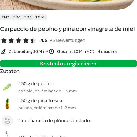
TM7
TM6
TM5
TM31
Carpaccio de pepino y piña con vinagreta de miel
4.5
95 Bewertungen
Zubereitung 10 Min
Gesamt 10 Min
4 raciones
Kostenlos registrieren
Zutaten
150 g de pepino
con piel, en láminas de 1-2 mm
150 g de piña fresca
pelada, en láminas de 1-2 mm
1 cucharada de piñones tostados