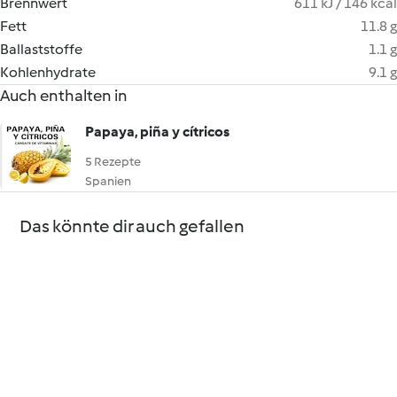
Brennwert
611 kJ / 146 kcal
Fett
11.8 g
Ballaststoffe
1.1 g
Kohlenhydrate
9.1 g
Auch enthalten in
Papaya, piña y cítricos
5 Rezepte
Spanien
Das könnte dir auch gefallen