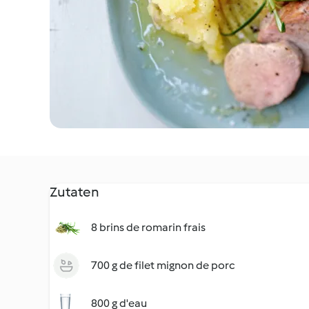
Zutaten
8 brins de romarin frais
700 g de filet mignon de porc
800 g d'eau