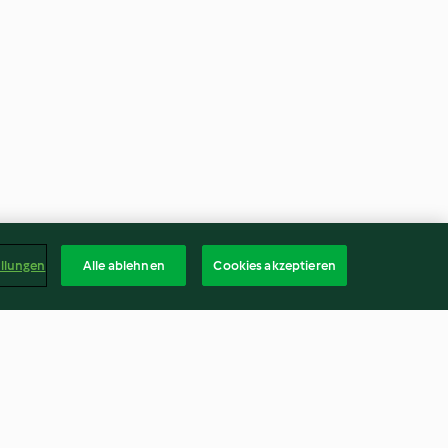
ellungen
Alle ablehnen
Cookies akzeptieren
el, riz parfumé
Œufs cocotte au saumon,