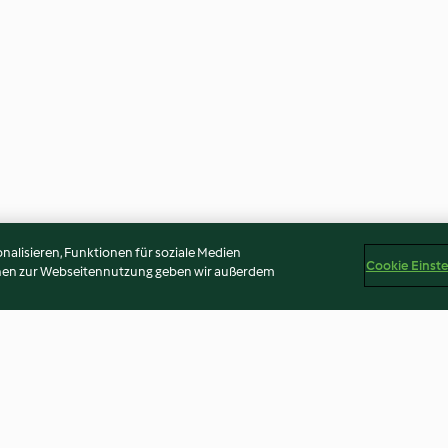
alisieren, Funktionen für soziale Medien
Cookie Einst
onen zur Webseitennutzung geben wir außerdem
 et pommes
Filets de poulet et leur
Echine au caram