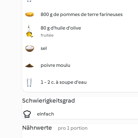
800 g de pommes de terre farineuses
80 g d'huile d'olive
fruitée
sel
poivre moulu
1 - 2 c. à soupe d'eau
Schwierigkeitsgrad
einfach
Nährwerte
pro 1 portion