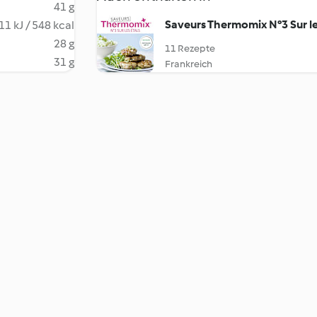
41 g
Saveurs Thermomix N°3 Sur le
11 kJ / 548 kcal
28 g
11 Rezepte
31 g
Frankreich