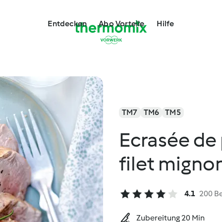
Entdecken
Abo Vorteile
Hilfe
TM7
TM6
TM5
Ecrasée de
filet migno
4.1
200 B
Zubereitung 20 Min