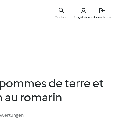
Springe
zum
Suchen
Registrieren
Anmelden
Hauptinha
 pommes de terre et
n au romarin
ewertungen