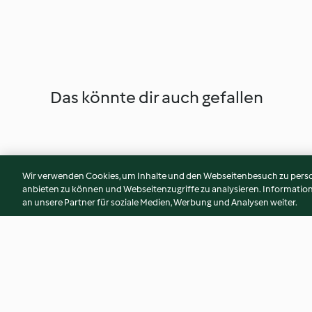
Das könnte dir auch gefallen
Wir verwenden Cookies, um Inhalte und den Webseitenbesuch zu person
anbieten zu können und Webseitenzugriffe zu analysieren. Informati
an unsere Partner für soziale Medien, Werbung und Analysen weiter.
Hachis parmentier courgette-
Lieu noir au curry