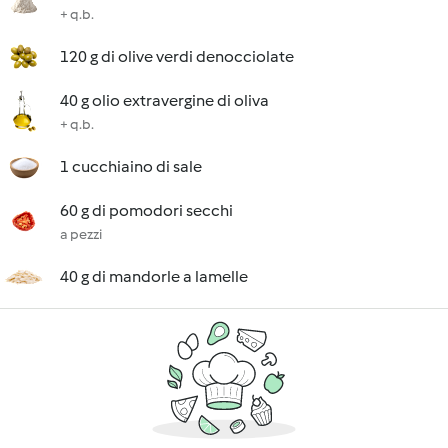
+ q.b.
120 g di olive verdi denocciolate
40 g olio extravergine di oliva
+ q.b.
1 cucchiaino di sale
60 g di pomodori secchi
a pezzi
40 g di mandorle a lamelle