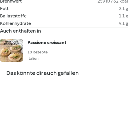
Brennwert
259 kJ / 62 kcal
Fett
2.1 g
Ballaststoffe
1.1 g
Kohlenhydrate
9.1 g
Auch enthalten in
Passione croissant
10 Rezepte
Italien
Das könnte dir auch gefallen