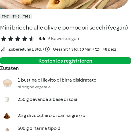
TM7
TM6
TM5
Mini brioche alle olive e pomodori secchi (vegan)
4.6
9 Bewertungen
Zubereitung 1 Std.
Gesamt 4 Std. 30 Min
48 pezzi
Kostenlos registrieren
Zutaten
1 bustina di lievito di birra disidratato
di origine vegetale
250 g bevanda a base di soia
25 g di zucchero di canna grezzo
500 g di farina tipo 0