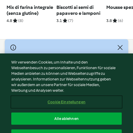
Mix di farina integrale
Biscotti ai semi di
Mousse spez
(senza glutine)
papavero e lamponi
4.8
(8)
3.1
(7)
3.8
(6)
© Copyright 2026
Nutzungsbedingungen
Wir verwenden Cookies, um Inhalte und den
Webseitenbesuch zu personalisieren, Funktionen für soziale
Datenschutzrichtlinien
Medien anbieten zu können und Webseitenzugriffe zu
Disclaimer
analysieren. Informationen zur Webseitennutzung geben
Impressum
wir außerdem an unsere Partner für soziale Medien,
Werbung und Analysen weiter.
Cookies
Inhalt melden
Cookie Einstellungen
Abo kündigen
Vertrag widerrufen
Alle ablehnen
Erklärung zur Barrierefreiheit