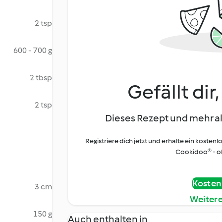
2 tsp
600 - 700 g
2 tbsp
Gefällt dir
2 tsp
Dieses Rezept und mehr al
Registriere dich jetzt und erhalte ein kostenl
Cookidoo® - oh
Kostenl
3 cm
Weiter
150 g
Auch enthalten in