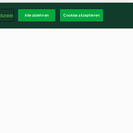
ellungen
Alle ablehnen
Cookies akzeptieren
Chooky rice
3.9
(191)
Deuts
kündigen
Vertrag widerrufen