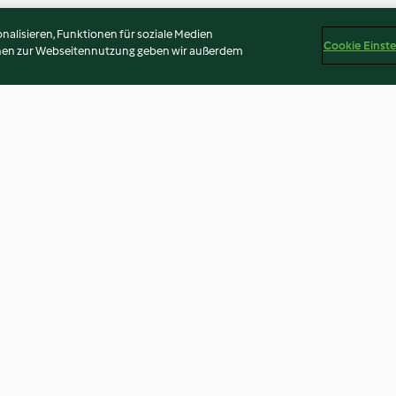
alisieren, Funktionen für soziale Medien
Cookie Einst
onen zur Webseitennutzung geben wir außerdem
 curry
Pull-apart sunshine bread
Pad see ew
3.7
(139)
3.1
(145)
Disclaimer
Impressum
Cookies
Inhalt melden
Abo 