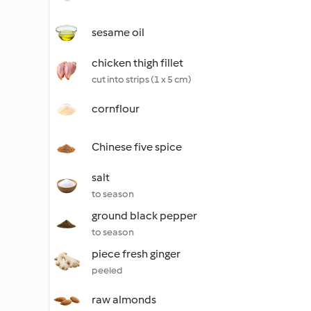
sesame oil
chicken thigh fillet
cut into strips (1 x 5 cm)
cornflour
Chinese five spice
salt
to season
ground black pepper
to season
piece fresh ginger
peeled
raw almonds