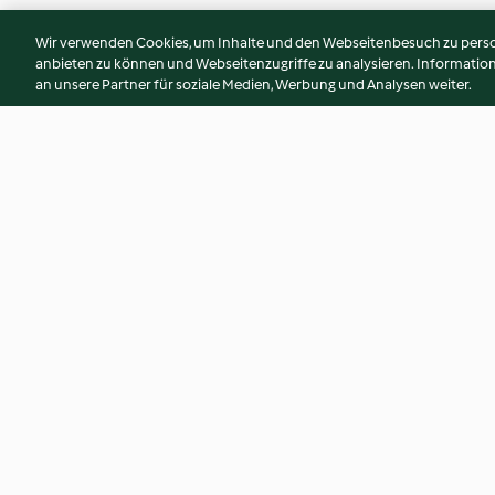
Wir verwenden Cookies, um Inhalte und den Webseitenbesuch zu person
anbieten zu können und Webseitenzugriffe zu analysieren. Informati
an unsere Partner für soziale Medien, Werbung und Analysen weiter.
Beef "Burgundy"
Sri Lankan red beef
4.2
(166)
4.7
(154)
© Copyright 2026
Nutzungsbedingungen
Datenschutzrichtlinien