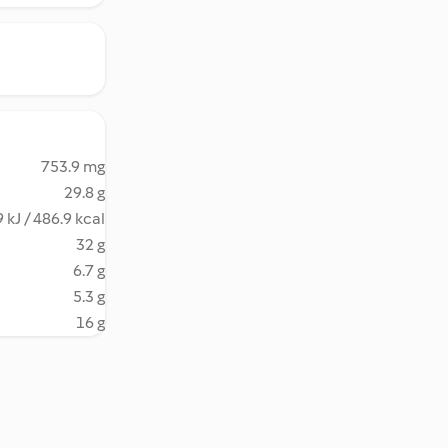
753.9 mg
29.8 g
 kJ / 486.9 kcal
32 g
6.7 g
5.3 g
16 g