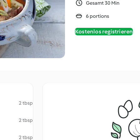
Gesamt 30 Min
6 portions
Kostenlos registrieren
2 tbsp
2 tbsp
2 tbsp