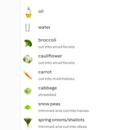
oil
water
broccoli
cut into small florets
cauliflower
cut into small florets
carrot
cut into matchsticks
cabbage
shredded
snow peas
trimmed and cut into halves
spring onions/shallots
trimmed and cut into slices