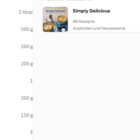
Simply Delicious
2 tbsp
88 Rezepte
Australien und Neuseeland
500 g
200 g
200 g
1
200 g
150 g
3