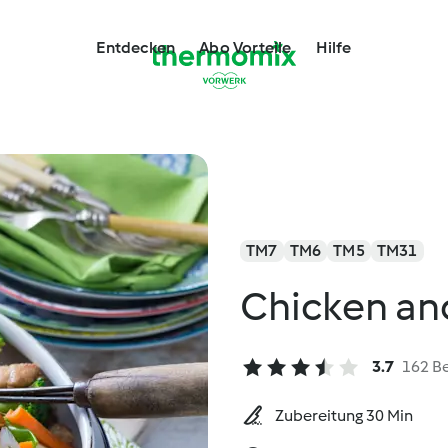
Entdecken
Abo Vorteile
Hilfe
TM7
TM6
TM5
TM31
Chicken and
3.7
162 B
Zubereitung 30 Min