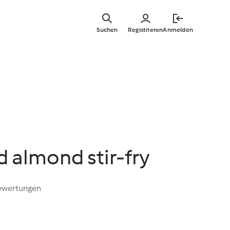
Springe
zum
Suchen
Registrieren
Anmelden
Hauptinha
 almond stir-fry
ewertungen