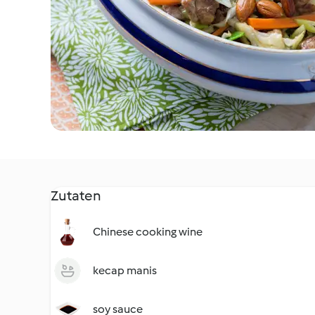
Zutaten
Chinese cooking wine
kecap manis
soy sauce