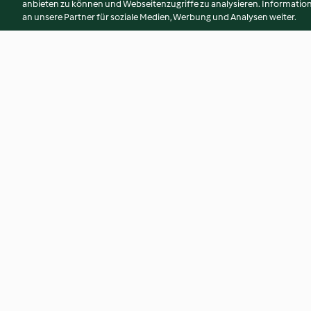
anbieten zu können und Webseitenzugriffe zu analysieren. Informati
an unsere Partner für soziale Medien, Werbung und Analysen weiter.
Ravioli tricolore
Michetta (TM6)
4.9
(25)
4.0
(13)
© Copyright 2026
Nutzungsbedingungen
Datenschutzrichtlinien
Erklärung zur Barrierefreiheit