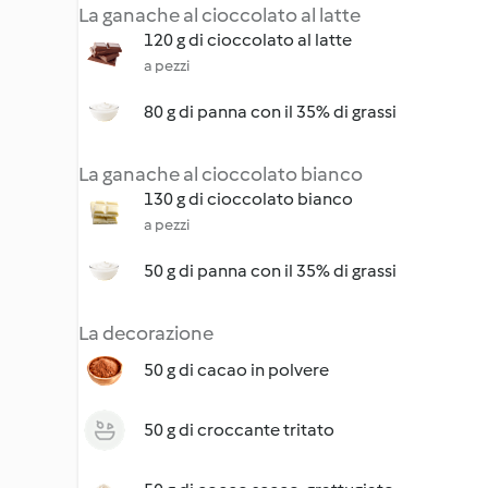
La ganache al cioccolato al latte
120 g di cioccolato al latte
a pezzi
80 g di panna con il 35% di grassi
La ganache al cioccolato bianco
130 g di cioccolato bianco
a pezzi
50 g di panna con il 35% di grassi
La decorazione
50 g di cacao in polvere
50 g di croccante tritato