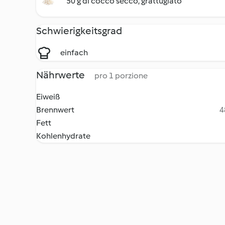
50 g di cocco secco, grattugiato
Schwierigkeitsgrad
einfach
Nährwerte
pro 1 porzione
Eiweiß
Brennwert
4
Fett
Kohlenhydrate