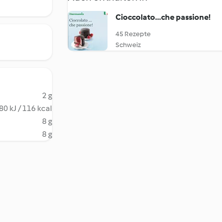
Cioccolato...che passione!
45 Rezepte
Schweiz
2 g
80 kJ / 116 kcal
8 g
8 g