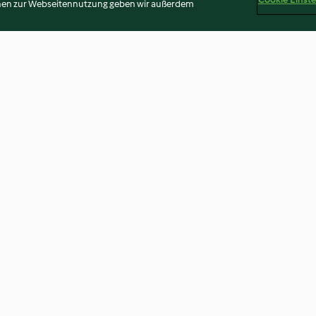
onen zur Webseitennutzung geben wir außerdem
Sorbetto veloce di frutta
Liquore alle er
fresca
4.5
(4)
4.8
(5)
Disclaimer
Impressum
Cookies
Inhalt melden
Abo 