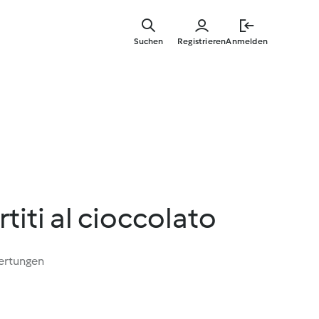
Springe
zum
Suchen
Registrieren
Anmelden
Hauptinha
rtiti al cioccolato
ertungen