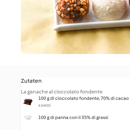
Zutaten
La ganache al cioccolato fondente
100 g di cioccolato fondente, 70% di cacao
a pezzi
100 g di panna con il 35% di grassi