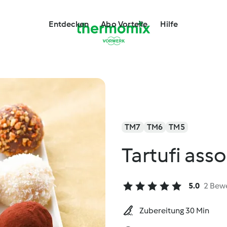
Entdecken
Abo Vorteile
Hilfe
TM7
TM6
TM5
Tartufi asso
5.0
2 Bew
Zubereitung 30 Min