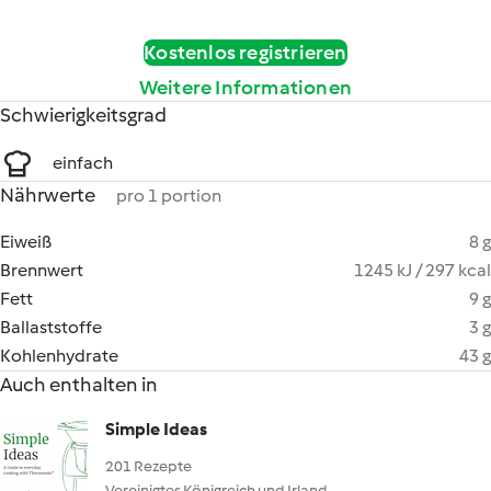
Kostenlos registrieren
Weitere Informationen
Schwierigkeitsgrad
einfach
Nährwerte
pro 1 portion
Eiweiß
8 g
Brennwert
1245 kJ / 297 kcal
Fett
9 g
Ballaststoffe
3 g
Kohlenhydrate
43 g
Auch enthalten in
Simple Ideas
201 Rezepte
Vereinigtes Königreich und Irland