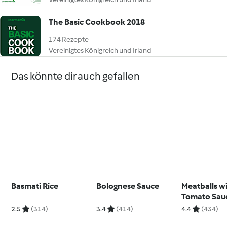
The Basic Cookbook 2018
174 Rezepte
Vereinigtes Königreich und Irland
Das könnte dir auch gefallen
Basmati Rice
Bolognese Sauce
Meatballs w
Tomato Sau
2.5
(314)
3.4
(414)
4.4
(434)