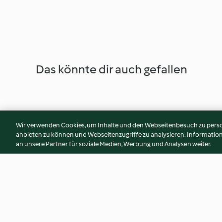
Das könnte dir auch gefallen
Wir verwenden Cookies, um Inhalte und den Webseitenbesuch zu person
anbieten zu können und Webseitenzugriffe zu analysieren. Informati
an unsere Partner für soziale Medien, Werbung und Analysen weiter.
Roastbeef in salsa indiavolata
Tortini di cioccolato