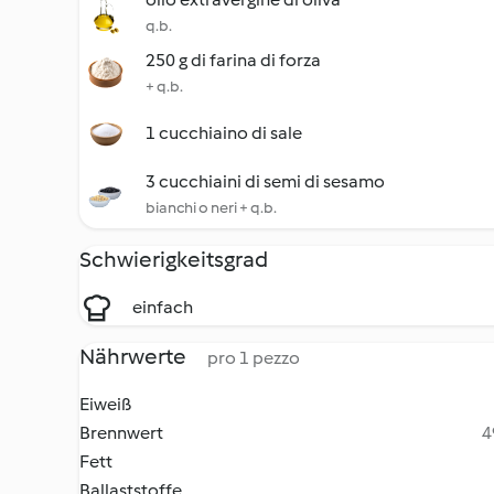
q.b.
250 g di farina di forza
+ q.b.
1 cucchiaino di sale
3 cucchiaini di semi di sesamo
bianchi o neri + q.b.
Schwierigkeitsgrad
einfach
Nährwerte
pro 1 pezzo
Eiweiß
Brennwert
4
Fett
Ballaststoffe