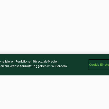
alisieren, Funktionen für soziale Medien
Cookie Einst
onen zur Webseitennutzung geben wir außerdem
 all'olio e
Bignè con tre mousse
Tiramisù di ricot