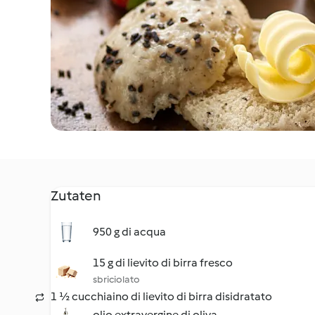
Zutaten
950 g di acqua
15 g di lievito di birra fresco
sbriciolato
1 ½ cucchiaino di lievito di birra disidratato
olio extravergine di oliva