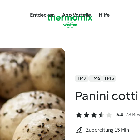
Entdecken
Abo Vorteile
Hilfe
TM7
TM6
TM5
Panini cott
3.4
78 Be
Zubereitung 15 Min