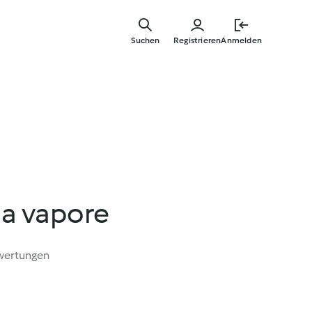
Springe
zum
Suchen
Registrieren
Anmelden
Hauptinha
i a vapore
wertungen