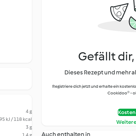
Gefällt dir
Dieses Rezept und mehr al
Registriere dich jetzt und erhalte ein kostenl
Cookidoo® - oh
4 g
Kostenl
95 kJ / 118 kcal
Weiter
3 g
Auch enthalten in
1.4 g