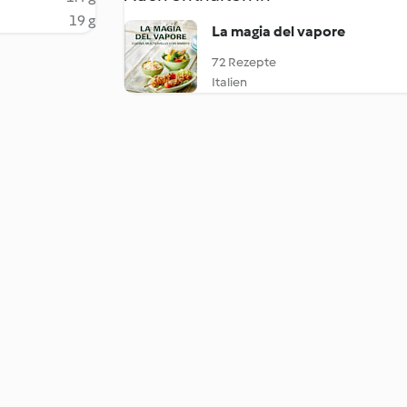
19 g
La magia del vapore
72 Rezepte
Italien