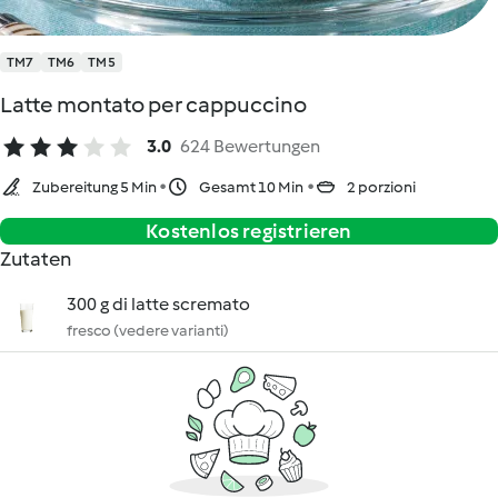
TM7
TM6
TM5
Latte montato per cappuccino
3.0
624 Bewertungen
Zubereitung 5 Min
Gesamt 10 Min
2 porzioni
Kostenlos registrieren
Zutaten
300 g di latte scremato
fresco (vedere varianti)