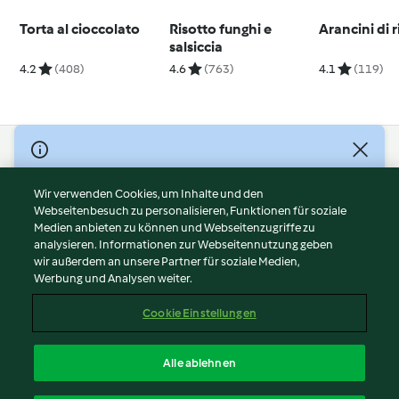
Torta al cioccolato
Risotto funghi e
Arancini di r
salsiccia
4.2
(408)
4.6
(763)
4.1
(119)
© Copyright 2026
Nutzungsbedingungen
Wir verwenden Cookies, um Inhalte und den
Webseitenbesuch zu personalisieren, Funktionen für soziale
Datenschutzrichtlinien
Medien anbieten zu können und Webseitenzugriffe zu
Disclaimer
analysieren. Informationen zur Webseitennutzung geben
Impressum
wir außerdem an unsere Partner für soziale Medien,
Werbung und Analysen weiter.
Cookies
Inhalt melden
Cookie Einstellungen
Abo kündigen
Vertrag widerrufen
Alle ablehnen
Erklärung zur Barrierefreiheit