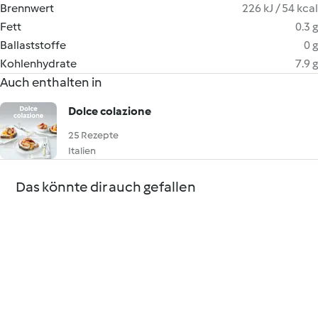
Brennwert
226 kJ / 54 kcal
Fett
0.3 g
Ballaststoffe
0 g
Kohlenhydrate
7.9 g
Auch enthalten in
Dolce colazione
25 Rezepte
Italien
Das könnte dir auch gefallen