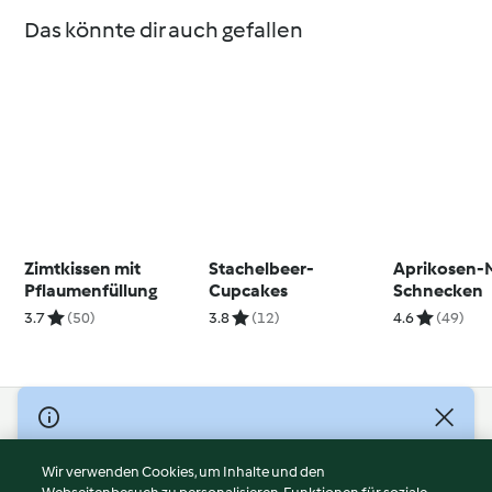
Das könnte dir auch gefallen
Zimtkissen mit
Stachelbeer-
Aprikosen-
Pflaumenfüllung
Cupcakes
Schnecken
3.7
(50)
3.8
(12)
4.6
(49)
© Copyright 2026
Nutzungsbedingungen
Wir verwenden Cookies, um Inhalte und den