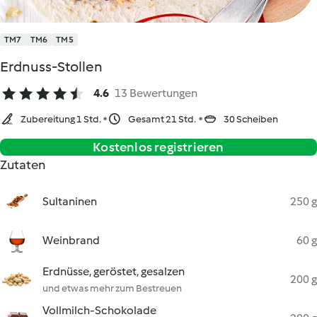
TM7
TM6
TM5
Erdnuss-Stollen
4.6
13 Bewertungen
Zubereitung 1 Std.
Gesamt 21 Std.
30 Scheiben
Kostenlos registrieren
Zutaten
Sultaninen
250 g
Weinbrand
60 g
Erdnüsse, geröstet, gesalzen
200 g
und etwas mehr zum Bestreuen
Vollmilch-Schokolade