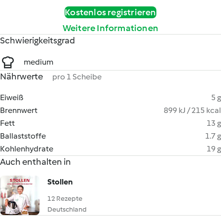
Kostenlos registrieren
Weitere Informationen
Schwierigkeitsgrad
medium
Nährwerte
pro 1 Scheibe
Eiweiß
5 g
Brennwert
899 kJ / 215 kcal
Fett
13 g
Ballaststoffe
1.7 g
Kohlenhydrate
19 g
Auch enthalten in
Stollen
12 Rezepte
Deutschland