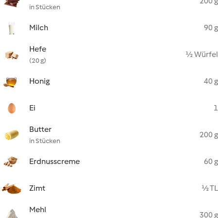
200 g
in Stücken
Milch
90 g
Hefe
½ Würfel
(20 g)
Honig
40 g
Ei
1
Butter
200 g
in Stücken
Erdnusscreme
60 g
Zimt
½ TL
Mehl
300 g