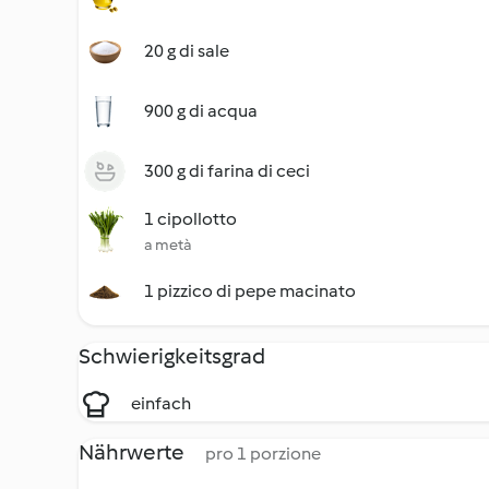
20 g di sale
900 g di acqua
300 g di farina di ceci
1 cipollotto
a metà
1 pizzico di pepe macinato
Schwierigkeitsgrad
einfach
Nährwerte
pro 1 porzione