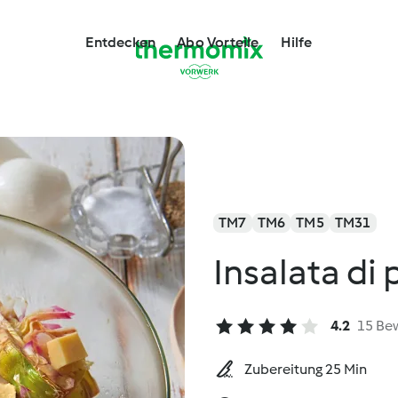
Entdecken
Abo Vorteile
Hilfe
TM7
TM6
TM5
TM31
Insalata di 
4.2
15 Be
Zubereitung 25 Min