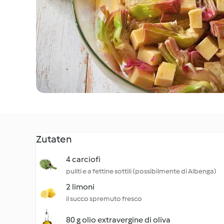
Zutaten
4 carciofi
puliti e a fettine sottili (possibilmente di Albenga)
2 limoni
il succo spremuto fresco
80 g olio extravergine di oliva