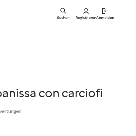
Springe
zum
Suchen
Registrieren
Anmelden
Hauptinha
panissa con carciofi
wertungen