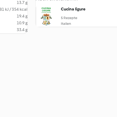
13.7 g
Cucina ligure
81 kJ / 354 kcal
19.4 g
5 Rezepte
10.9 g
Italien
33.4 g