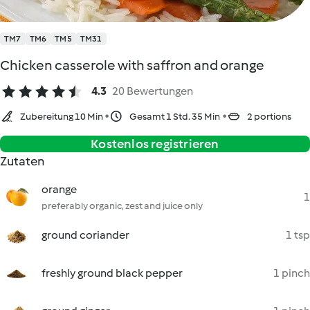
TM7
TM6
TM5
TM31
Chicken casserole with saffron and orange
4.3
20 Bewertungen
Zubereitung 10 Min
Gesamt 1 Std. 35 Min
2 portions
Kostenlos registrieren
Zutaten
orange
1
preferably organic, zest and juice only
ground coriander
1 tsp
freshly ground black pepper
1 pinch