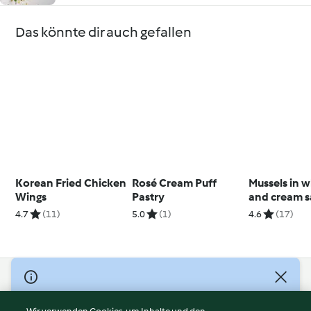
Das könnte dir auch gefallen
Korean Fried Chicken
Rosé Cream Puff
Mussels in 
Wings
Pastry
and cream 
4.7
(11)
5.0
(1)
4.6
(17)
© Copyright 2026
Nutzungsbedingungen