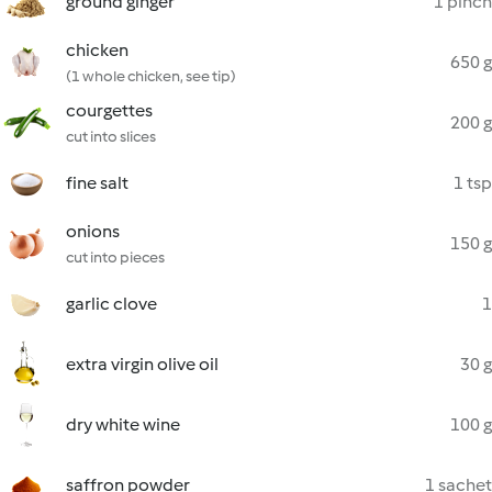
ground ginger
1 pinch
chicken
650 g
(1 whole chicken, see tip)
courgettes
200 g
cut into slices
fine salt
1 tsp
onions
150 g
cut into pieces
garlic clove
1
extra virgin olive oil
30 g
dry white wine
100 g
saffron powder
1 sachet