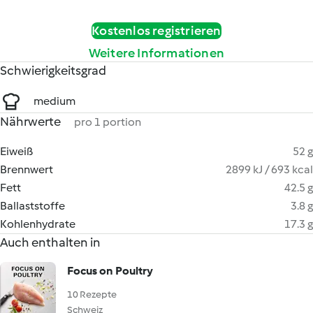
Kostenlos registrieren
Weitere Informationen
Schwierigkeitsgrad
medium
Nährwerte
pro 1 portion
Eiweiß
52 g
Brennwert
2899 kJ / 693 kcal
Fett
42.5 g
Ballaststoffe
3.8 g
Kohlenhydrate
17.3 g
Auch enthalten in
Focus on Poultry
10 Rezepte
Schweiz