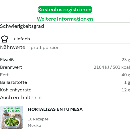
Kostenlos registrieren
Weitere Informationen
Schwierigkeitsgrad
einfach
Nährwerte
pro 1 porción
Eiweiß
23 g
Brennwert
2104 kJ / 501 kcal
Fett
40 g
Ballaststoffe
1 g
Kohlenhydrate
12 g
Auch enthalten in
HORTALIZAS EN TU MESA
10 Rezepte
Mexiko