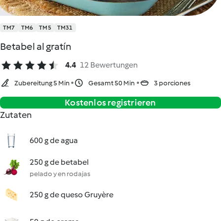
TM7
TM6
TM5
TM31
Betabel al gratín
4.4
12 Bewertungen
Zubereitung 5 Min
Gesamt 50 Min
3 porciones
Kostenlos registrieren
Zutaten
600 g de agua
250 g de betabel
pelado y en rodajas
250 g de queso Gruyère