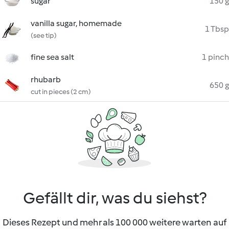
sugar
150 g
vanilla sugar, homemade
1 Tbsp
(see tip)
fine sea salt
1 pinch
rhubarb
650 g
cut in pieces (2 cm)
Gefällt dir, was du siehst?
Dieses Rezept und mehr als 100 000 weitere warten auf