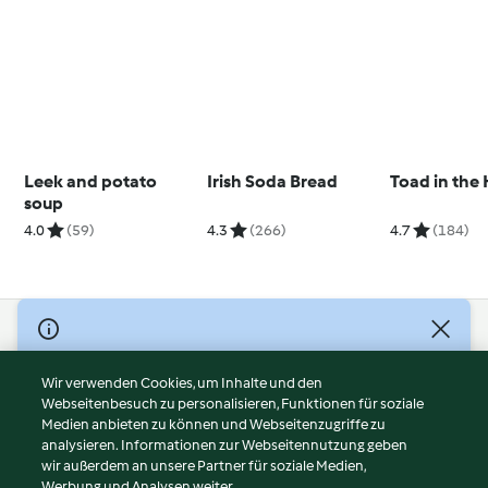
Leek and potato
Irish Soda Bread
Toad in the
soup
4.0
(59)
4.3
(266)
4.7
(184)
© Copyright 2026
Nutzungsbedingungen
Wir verwenden Cookies, um Inhalte und den
Webseitenbesuch zu personalisieren, Funktionen für soziale
Datenschutzrichtlinien
Medien anbieten zu können und Webseitenzugriffe zu
Disclaimer
analysieren. Informationen zur Webseitennutzung geben
Impressum
wir außerdem an unsere Partner für soziale Medien,
Werbung und Analysen weiter.