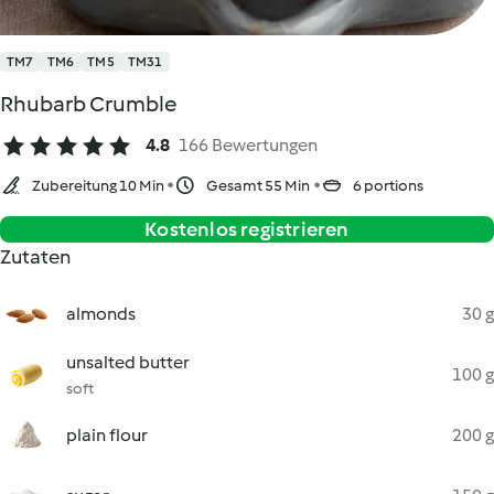
TM7
TM6
TM5
TM31
Rhubarb Crumble
4.8
166 Bewertungen
Zubereitung 10 Min
Gesamt 55 Min
6 portions
Kostenlos registrieren
Zutaten
almonds
30 g
unsalted butter
100 g
soft
plain flour
200 g