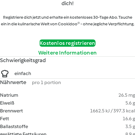
dich!
Registriere dich jetzt und erhalte ein kostenloses 30-Tage Abo. Tauche
ein in die kulinarische Welt von Cookidoo® - ohne jegliche Verpflichtung.
Kostenlos registrieren
Weitere Informationen
Schwierigkeitsgrad
einfach
Nährwerte
pro 1 portion
Natrium
26.5 mg
Eiweiß
5.6 g
Brennwert
1662.5 kJ / 397.3 kcal
Fett
16.6 g
Ballaststoffe
3.5 g
gesättigte Fettsäuren
8.9 g