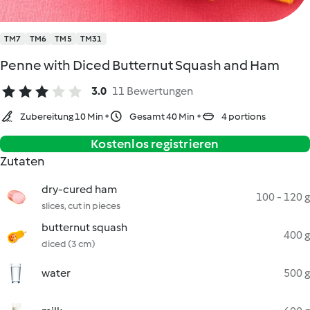
TM7
TM6
TM5
TM31
Penne with Diced Butternut Squash and Ham
3.0
11 Bewertungen
Zubereitung 10 Min
Gesamt 40 Min
4 portions
Kostenlos registrieren
Zutaten
dry-cured ham
100 - 120 g
slices, cut in pieces
butternut squash
400 g
diced (3 cm)
water
500 g