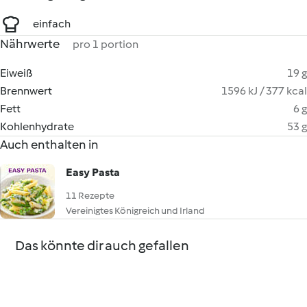
einfach
Nährwerte
pro 1 portion
Eiweiß
19 g
Brennwert
1596 kJ / 377 kcal
Fett
6 g
Kohlenhydrate
53 g
Auch enthalten in
Easy Pasta
11 Rezepte
Vereinigtes Königreich und Irland
Das könnte dir auch gefallen