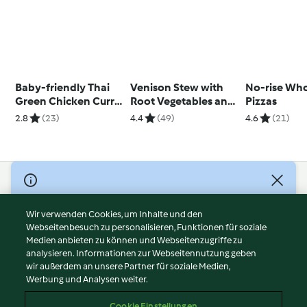
Baby-friendly Thai
Venison Stew with
No-rise Wh
Green Chicken Curry
Root Vegetables and
Pizzas
with Jasmine Rice
Prunes
2.8
(23)
4.4
(49)
4.6
(21)
© Copyright 2026
Nutzungsbedingungen
Wir verwenden Cookies, um Inhalte und den
Webseitenbesuch zu personalisieren, Funktionen für soziale
Datenschutzrichtlinien
Medien anbieten zu können und Webseitenzugriffe zu
Disclaimer
analysieren. Informationen zur Webseitennutzung geben
Impressum
wir außerdem an unsere Partner für soziale Medien,
Werbung und Analysen weiter.
Cookies
Inhalt melden
Cookie Einstellungen