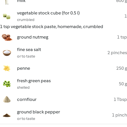
milk
600 g
vegetable stock cube (for 0.5 l)
1
crumbled
1 tsp vegetable stock paste, homemade, crumbled
ground nutmeg
1 tsp
fine sea salt
2 pinches
or to taste
penne
250 g
fresh green peas
50 g
shelled
cornflour
1 Tbsp
ground black pepper
1 pinch
or to taste