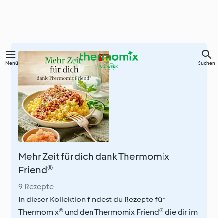
Springe
Menü
Suchen
zum
Hauptinhalt
Mehr Zeit für dich dank Thermomix
Friend®
9 Rezepte
In dieser Kollektion findest du Rezepte für
Thermomix® und den Thermomix Friend® die dir im