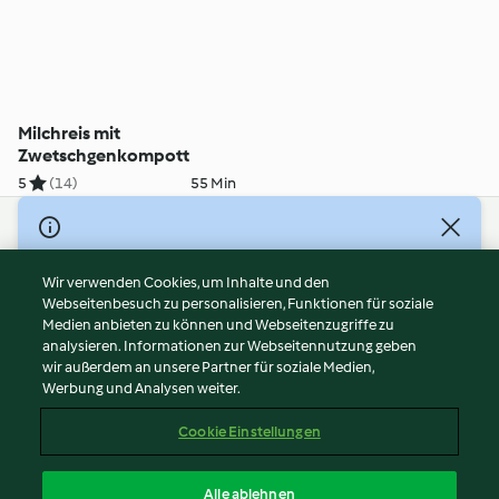
Milchreis mit
Zwetschgenkompott
5
(14)
55 Min
© Copyright 2026
Nutzungsbedingungen
Wir verwenden Cookies, um Inhalte und den
Webseitenbesuch zu personalisieren, Funktionen für soziale
Datenschutzrichtlinien
Medien anbieten zu können und Webseitenzugriffe zu
Disclaimer
analysieren. Informationen zur Webseitennutzung geben
Impressum
wir außerdem an unsere Partner für soziale Medien,
Werbung und Analysen weiter.
Cookies
Inhalt melden
Cookie Einstellungen
Abo kündigen
Vertrag widerrufen
Alle ablehnen