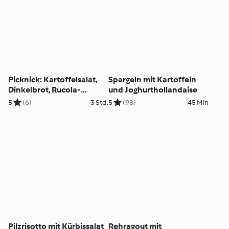
Picknick: Kartoffelsalat,
Spargeln mit Kartoffeln
Dinkelbrot, Rucola-
und Joghurthollandaise
Tomaten-Dip,
5
(6)
3 Std.
5
(98)
45 Min
Zitronengugelhopf
Pilzrisotto mit Kürbissalat
Rehragout mit