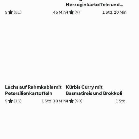
Herzoginkartoffeln und
Rotkabis
5
(81)
45 Min
4
(9)
1 Std. 20 Min
Lachs auf Rahmkabis mit
Kürbis Curry mit
Petersilienkartoffeln
Basmatireis und Brokkoli
5
(13)
1 Std. 10 Min
4
(90)
1 Std.