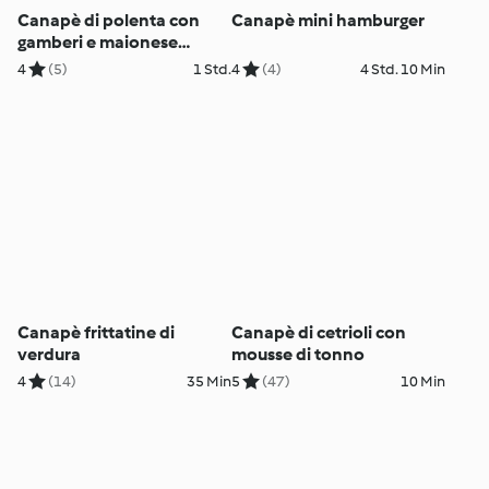
Canapè di polenta con
Canapè mini hamburger
gamberi e maionese
all'aneto
4
(5)
1 Std.
4
(4)
4 Std. 10 Min
Canapè frittatine di
Canapè di cetrioli con
verdura
mousse di tonno
4
(14)
35 Min
5
(47)
10 Min