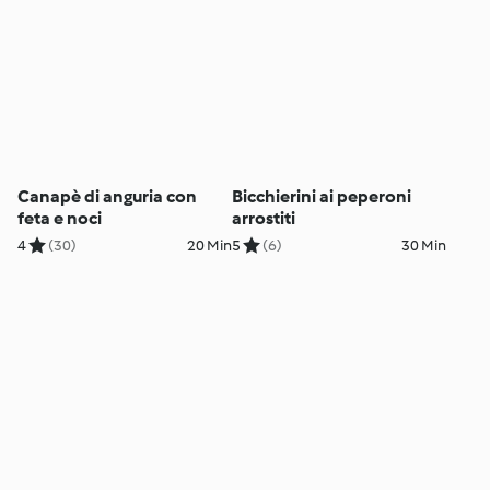
Canapè di anguria con
Bicchierini ai peperoni
feta e noci
arrostiti
4
(30)
20 Min
5
(6)
30 Min