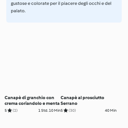
gustose e colorate per il piacere degli occhi e del
palato.
Canapè di granchio con
Canapè al prosciutto
crema coriandolo e menta
Serrano
5
(2)
1 Std. 10 Min
5
(30)
40 Min