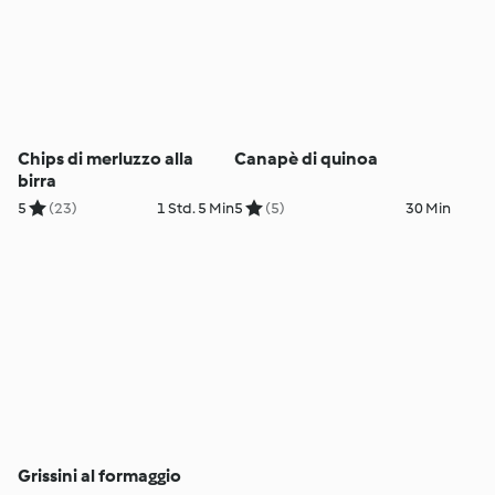
Chips di merluzzo alla
Canapè di quinoa
birra
5
(23)
1 Std. 5 Min
5
(5)
30 Min
Grissini al formaggio