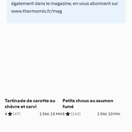
également dans le magazine, en vous abonnant sur
www.thermomix.fr/mag
Tartinade de carotte au
Petits choux au saumon
chèvre et carvi
fumé
4
(47)
1 Std. 15 Min
5
(163)
1 Std. 10 Min