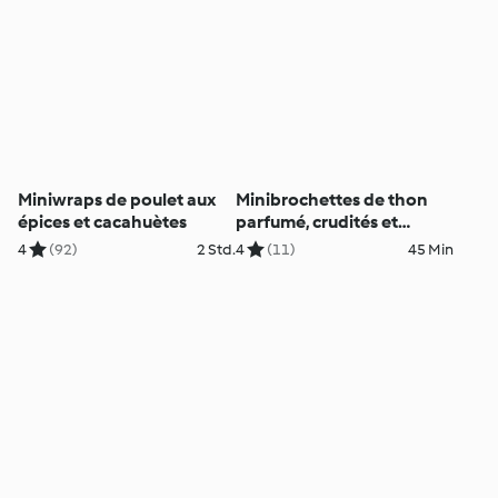
Miniwraps de poulet aux
Minibrochettes de thon
épices et cacahuètes
parfumé, crudités et
houmous
4
(92)
2 Std.
4
(11)
45 Min