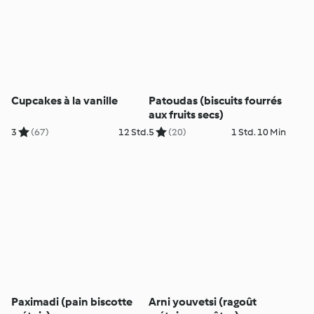
Cupcakes à la vanille
Patoudas (biscuits fourrés
aux fruits secs)
3
(67)
12 Std.
5
(20)
1 Std. 10 Min
Paximadi (pain biscotte
Arni youvetsi (ragoût