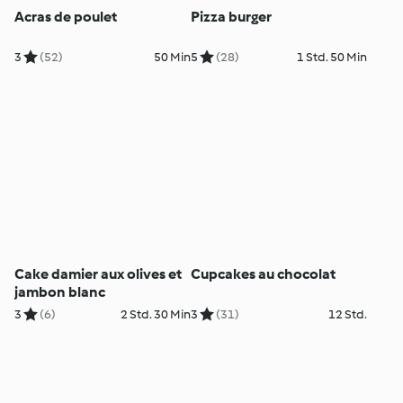
Acras de poulet
Pizza burger
3
(52)
50 Min
5
(28)
1 Std. 50 Min
Cake damier aux olives et
Cupcakes au chocolat
jambon blanc
3
(6)
2 Std. 30 Min
3
(31)
12 Std.